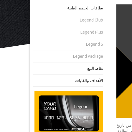
بطاقات الخصم الطبية
Legend Club
Legend Plus
Legend S
Legend Package
نقاط البيع
الأهداف والغايات
 غير راض عن شراء بطاقة YourCard، يمكنك الاتصال بنا في غضون 30 يوما من تاريخ