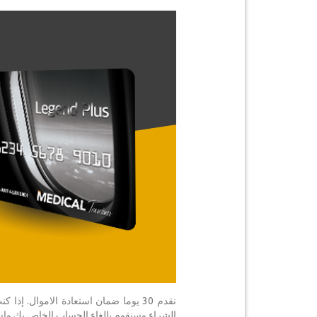
الشراء وسنقوم بإلغاء الحساب الخاص بك واسترداد المبلغ كاملا. ض