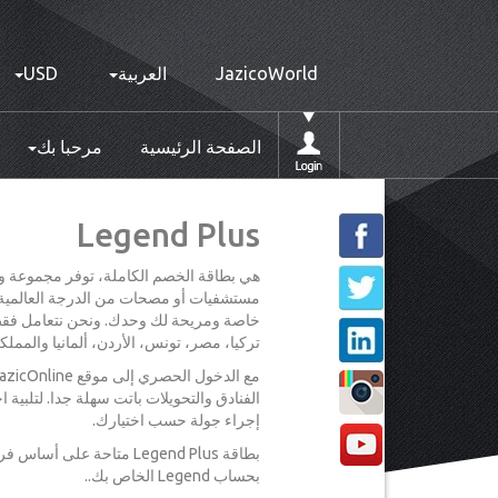
JazicoWorld
العربية
USD
الصفحة الرئيسية
مرحبا بك
Legend Plus
هي بطاقة الخصم الكاملة، توفر مجموعة وا
مستشفيات أو مصحات من الدرجة العالمية، ع
تركيا، مصر، تونس، الأردن، ألمانيا والمملك
الفنادق والتحويلات باتت سهلة جدا. لتلبي
إجراء جولة حسب اختيارك.
بطاقة Legend Plus متاحة
بحساب Legend الخاص بك..