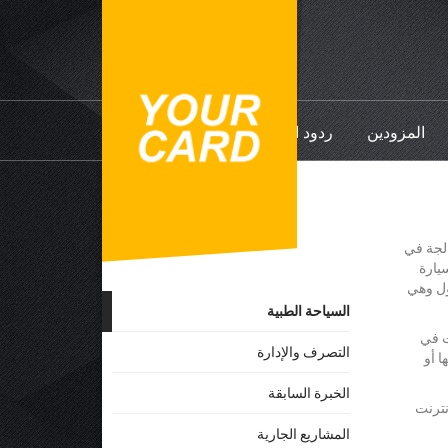
المزودين
ردود الفعل
الجة في
يارة
عامل فقط مع الفنادق والشقق من فئة 4 و5 نجوم. يمكن الآن استخدام YourCard في 6 دول وهي
السياحة الطبية
زات في
التصرف والإدارة
ا أو
الخبرة السابقة
إنترنت
المشاريع الجارية