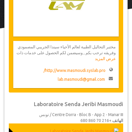
مختبر التحاليل الطبية لعالم الأحياء سيندا الجريبي المصمودي
وفريقه ترحب بكم , وسيضمن لكم الحصول على خدمات ذات
عرض المزيد
جودة عالية يؤكد لكم نشاطا بيولوجيا كاملا ويضمن خدمة جيدة
و نتائج سريعة , ستحال النتائج بشكل منظم وبنفس اليوم عن
http://www.masmoudi.syslab.pro/
طريق الإيميل إلكترونيا إلى الطبيب المختص وذلك بناءا على
طلب المريض . الحرس الليلي / +216 24 111 722
lab.masmoudi@gmail.com
Laboratoire Senda Jeribi Masmoudi
Centre Dorra - Bloc B - App 2 - Manar III / تونس
الهاتف
+216 70 860 680