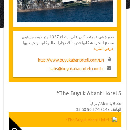
بحيرة في فوهة بركان على ارتفاع 1327 متر فوق مستوى
سطح البحر، شكلتها قديما الانفجارات البركانية وتحيط بها
عرض المزيد
غابات شجر الصنوبر. بالقرب من تلك البحيرة يوجد فندق ذو 5
نجوم مريح ويعبر عن كرم الضيافة التركية وهو فندق Büyük
http://www.buyukabantoteli.com/EN
Abant Hôtel
satis@buyukabantoteli.com.tr
The Buyuk Abant Hotel 5*
Abant, Bolu / تركيا
الهاتف
+90.374.224 50 33