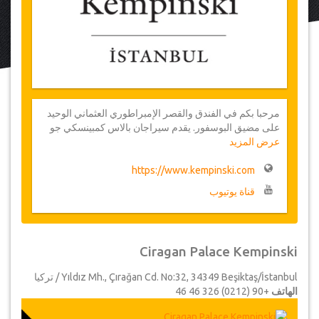
مرحبا بكم في الفندق والقصر الإمبراطوري العثماني الوحيد
على مضيق البوسفور. يقدم سيراجان بالاس كمبينسكي جو
عرض المزيد
منتجع في المدينة، ويعكس الفخامة القصوى لقصر عثماني
حقيقي. فهو يحتوي على 282 غرفة و20 جناحا في الجزء
https://www.kempinski.com
الفندق الرئيسي و11 جناحا في جزء القصر الامبراطوري،
مطاعم وحانات فندق تقدم تجربة أطعمة ساحرة. يعتبر
قناة يوتيوب
سيراجان بالاس كمبينسكي اسطنبول واحد من الأماكن الأكثر
تميزا لإقامة الاجتماعات والمؤتمرات للشركات الخاصة في
المدينة أو حفلات الزفاف اللافتة للأنظار والمناسبات
الاجتماعية، وخلق ذكريات لا تنسى مدى الحياة.
Ciragan Palace Kempinski
Yıldız Mh., Çırağan Cd. No:32, 34349 Beşiktaş/İstanbul / تركيا
الهاتف
+90 (0212) 326 46 46