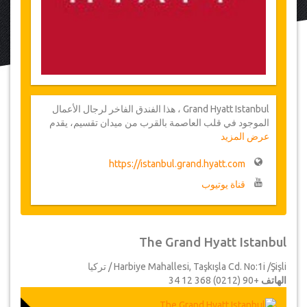
Grand Hyatt Istanbul ، هذا الفندق الفاخر لرجال الأعمال
الموجود في قلب العاصمة بالقرب من ميدان تقسيم، يقدم
عرض المزيد
مجموعة واسعة من الخدمات لتلبية احتياجات العملاء الأكثر
تطلبا. وسائل الراحة التي يوفرها فندقنا الفخم والتي تشمل،
https://istanbul.grand.hyatt.com
من بين أمور أخرى، خدمة السيارات والليموزين الخاصة
وصالون لتصفيف الشعر والتجميل ومجموعة من محلات
قناة يوتيوب
الهدايا الحصرية. في هذا الفندق المخصص لرجال الأعمال
يمكنك التمتع بمجموعة واسعة من الخدمات الموجهة للعملاء،
مثل الوصول إلى الإنترنت اللاسلكي (واي فاي) وخدمات
النقل (بيك اب المطار) من وإلى مطار أتاتورك، حجز وتأكيد
The Grand Hyatt Istanbul
الطيران وبواب إلكتروني على الإنترنت يسمح لك بوضع خطة
لمجموعة من الأنشطة والخدمات قبل وصولهم.
Harbiye Mahallesi, Taşkışla Cd. No:1i /Şişli / تركيا
الهاتف
+90 (0212) 368 12 34