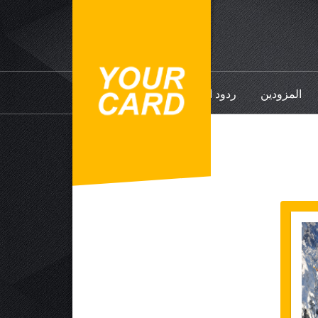
المزودين
ردود الفعل