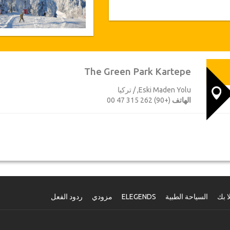
The Green Park Kartepe
Eski Maden Yolu, / تركيا
الهاتف
(+90) 262 315 47 00
ا بك
السياحة الطبية
ELEGENDS
مزودي
ردود الفعل