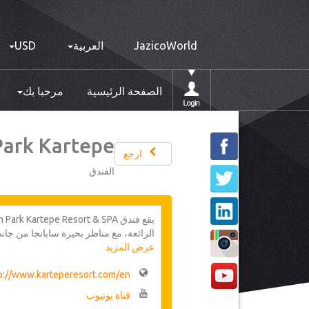
JazicoWorld
العربية
USD
الصفحة الرئيسية
مرحبا بك
Park Kartepe
ارجع
الفندق
الرائعة، مع مناظر بحيرة سابانجا من جا
عرض المزيد
على بعد ساعة فقط بالسيارة من إسطنبول.
لوح التزلج والتزحلق على الجليد في فص
p://www.karteperesort.com/en
الادرينالين ويوفر تنظيما محترفا لاجتماع
قناة يوتيوب