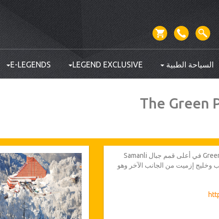
السياحة الطبية
LEGEND EXCLUSIVE
E-LEGENDS
The Green 
يقع فندق Green Park Kartepe Resort & SPA في أعلى قمم جبال Samanli
نب وخليج إزميت من الجانب الآخر وهو
 فندقنا هو المكان الأكثر جاذبية لعشاق
ل الشتاء ومحبي كرة القدم ورياضات
htt
ات العمل والحلقات الدراسية.