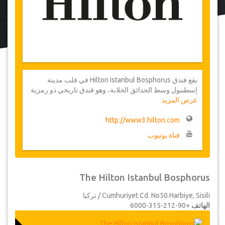
يقع فندق Hilton Istanbul Bosphorus في قلب مدينة
إسطنبول وسط الحدائق الخلابة، وهو فندق تاريخي ذو رمزية
عرض المزيد
يمتد على مدى 6 عقود. توفر الغرف والأجنحة وسائل الراحة
الحديثة وشرفات خاصة تطل على مضيق البوسفور والمدينة
http://www3.hilton.com
العتيقة. أثناء وجودك هنا، يمكنك الاستفادة من قائمتنا الكاملة
للمرافق على غرار المنتجع، بما في ذلك أحواض السباحة
قناة يوتيوب
الداخلية والخارجية، والمطاعم الرائعة، والحمامات التركية،
والمنتجع الصحي، والمرافق المخصصة للأطفال.
The Hilton Istanbul Bosphorus
Cumhuriyet Cd. No50 Harbiye, Sisili / تركيا
الهاتف
+90-212-315-6000