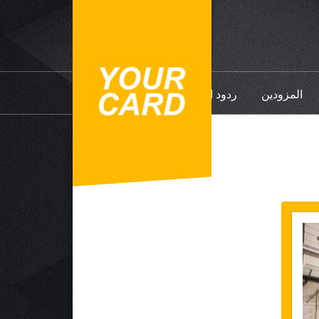
المزودين
ردود الفعل