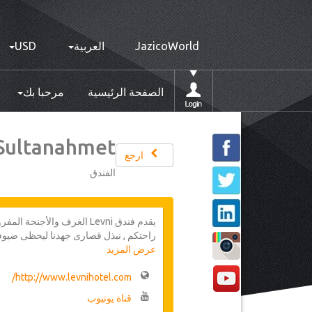
JazicoWorld
العربية
USD
الصفحة الرئيسية
مرحبا بك
 Sultanahmet
ارجع
الفندق
يقدم فندق Levni الغرف والأج
راحتكم , نبذل قصارى جهدنا ليحظى ضيوفن
عرض المزيد
العديدة التي تقدمها اسطنبول. فإن موظفي
وكأنك في منزلك ويفشون لكم أسرار المدي
النصيحة لكم
http://www.levnihotel.com/
قناة يوتيوب