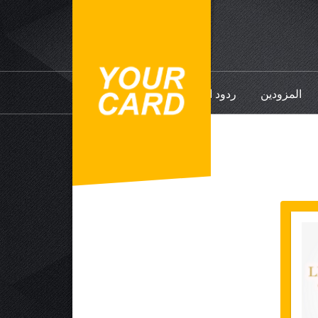
المزودين
ردود الفعل