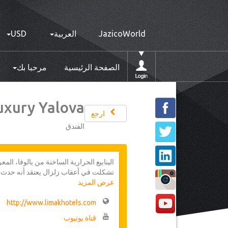
JazicoWorld
العربية
USD
الصفحة الرئيسية
مرحبا بك
uxury Yalova
ارجع
الفندق
الينابيع الحرارية الساخنة من يالوفا، الم
تشكلت في أعقاب زلزال يعتقد أنه حدث م
عرض المزيد
سنة 2000 قبل الميلاد. قبل جمهورية 
الرغم من مرور خمسة حضارات قديمة مخت
والبيزنطية والسلاجقة والعثمانية.
http://www.limakhotels.com
قناة يوتيوب