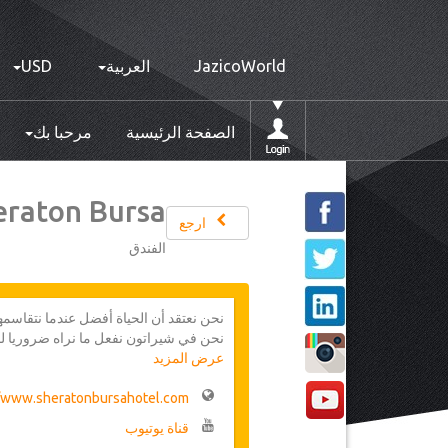
JazicoWorld
العربية
USD
الصفحة الرئيسية
مرحبا بك
eraton Bursa
ارجع
الفندق
نحن نعتقد أن الحياة أفضل عندما نتقاسمها
نحن في شيراتون نفعل ما نراه ضروريا 
عرض المزيد
تخلق روابط دائمة. لدينا يد عاملة دينا
أنحاء العالم وبروح فريق واحد. لاجتذاب و
//www.sheratonbursahotel.com/
المتميزة، والتدريب على مستوى عالمي وا
الاستثنائية المرتبطة بها.
قناة يوتيوب