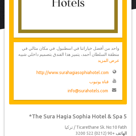
واحد من أفضل خياراتنا في اسطنبول. في مكان مثالي في
منطقة السلطان أحمد، يتميز هذا الفندق بتصميم داخلي شبيه
عرض المزيد
بالقصور. زينت الغرف العصرية بزخارف عثمانية، وهي توفر
خدمة الواي فاي المجانية وإقامة هادئة بوجود عازل للصوت.
http://www.surahagiasophiahotel.com
يتم تقديم الشاي المجاني كل يوم عند الساعة الخامسة
وترافقه موسيقى حية يومي الجمعة والسبت.
قناة يوتيوب
info@surahotels.com
The Sura Hagia Sophia Hotel & Spa 5*
Ticarethane Sk. No:10 Fatih / تركيا
الهاتف
+90 (0212) 522 3200