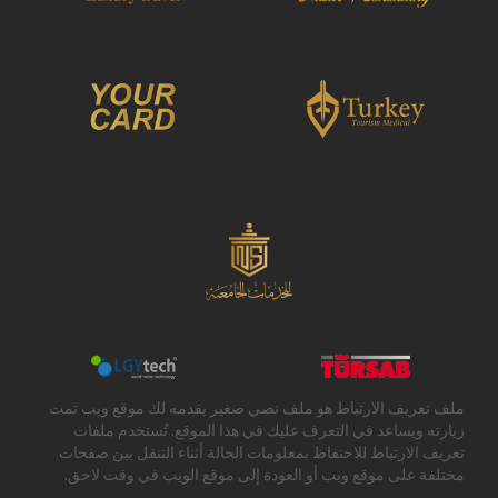
صاحبها فقط. Jazico ليس لها صلة أو علاقة مع هذه الآراء
والأفكار. Jazico ليست مسؤولة عن أي إزعاج لأطراف ثالثة
من الآراء والأفكار التي يعبر عنها العضو أو إزعاج عضو من
رأي وأفكار ذكرت من قبل طرف ثالث.
3.6
. تخلى Jazico مسؤوليتها في حالة فقدان برامج وبيانات
العضو من خلال اعمال اشخاص غير مأذون لهم. يوافق
العضو مسبقا على عدم المطالبة بأي تعويض يستند على
استخدام موقع .www.jazicoworld.com لا تتحمل Jazico
أية مسؤولية رصد وتحليل ما إذا كان المحتوى مخالف
للقانون.
3.7
. يوافق الأعضاء على عدم انتهاك برمجيات وبيانات
المستخدمين الآخرين دون موافقتهم وعلى عدم استخدامها.
وإلا فإن العضو يعتبر مسؤولا عن الخسائر التي تنجر عن
ذلك.
3.8
ملف تعريف الارتباط هو ملف نصي صغير يقدمه لك موقع ويب تمت
. سيعتبر العضو شخصيا مسؤولا قانونيا عند انتهاك بنود هذه
زيارته ويساعد في التعرف عليك في هذا الموقع. تُستخدم ملفات
الاتفاقية. وبالإضافة إلى ذلك، إذا كان هذا الانتهاك يخضع
تعريف الارتباط للاحتفاظ بمعلومات الحالة أثناء التنقل بين صفحات
للعدالة، لJazico الحق في مطالبة العضو بأي تعويض فيما
مختلفة على موقع ويب أو العودة إلى موقع الويب في وقت لاحق.
يتعلق بانتهاك الاتفاق.