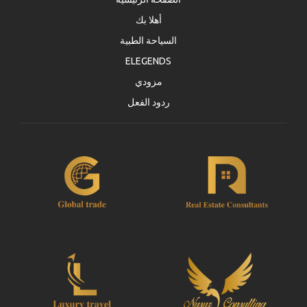
من قبل Jazico مع أطراف ثالثة أو مؤسسات وأن استخدام
كلمة المرور خاص بالعضو فقط. ل Jazicoالحق في
أهلا بك
المطالبة بأي تعويض أو حقوق ضد جميع أنواع الدعاوى
السياحة الطبية
والمطالب من شخص ثالث أو السلطات في حالة الاستخدام
الغير المسموح به.
ELEGENDS
3.3
مزودي
. يقبل العضو ويوافق على الامتثال للقانون وعدم انتهاك أي
ردود الفعل
نظام عند استخدام موقع www.jazicoworld.com. على
خلاف ذلك، يتحمل هذا العضو حصريا كل الالتزامات
القانونية.
3.4
. على العضو ألا يستخدم موقع www.jazicoworld.com
لأعمال مخالفة للنظام العام والآداب العامة، مسيئة
وتحرشيه أو أغراض غير مشروعة عن طريق انتهاك لحقوق
الملكية الفكرية وحقوق نشر شخص ثالث. بالإضافة إلى
ذلك، ينبغي على العضو ألا يشترك في أي أنشطة مانعة
ومقلقة لاستخدام الموقع من قبل أعضاء آخرين مثل البريد
المزعج والفيروسات، وأحصنة طروادة، الخ.
3.5
. جميع الآراء والأفكار المعبر عنها، المكتوبة والمستخدمة
على موقع www.jazicoworld.com تخص للأعضاء وتخص