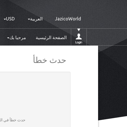
JazicoWorld
العربية
USD
الصفحة الرئيسية
مرحبا بك
حدث خطأ
حدث خطأ في النظ