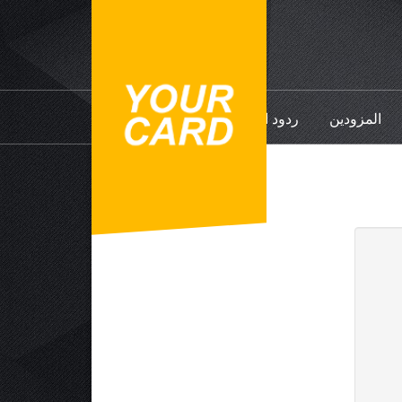
المزودين
ردود الفعل