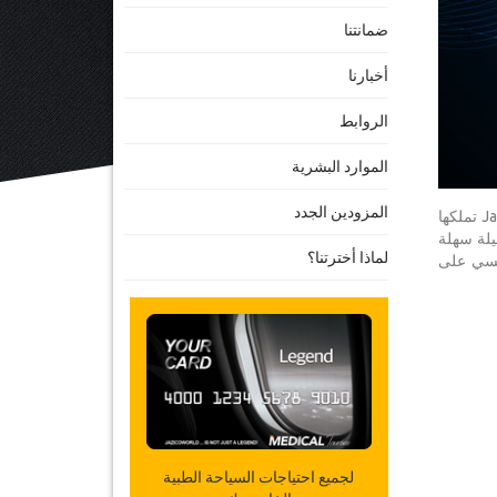
ضمانتنا
أخبارنا
الروابط
الموارد البشرية
المزودين الجدد
يتم تحديث أخبارنا بانتظام لنعرفكم على آخر التطورات، بما في ذلك الخدمات الجديدة، ونقاط البيع الجديدة، إلخ. JazicOnline تملكها
سيلة سهلة
لماذا أخترتنا؟
ئيسي على
لجميع احتياجات السياحة الطبية