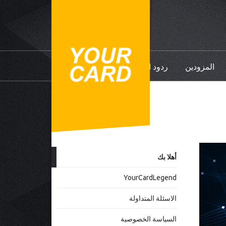
المزودين
ردود الفعل
أهلا بك
YourCardLegend
الاسئلة المتداولة
السياسة الخصوصية