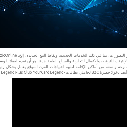
بكة الإنترنت للترفيه، والأعمال التجارية والسياح الطبية. هدفنا هو أن نقدم لعملائنا و
وعة واسعة من أماكن الإقامة لتلبية احتياجات الفرد. الموقع يعمل بشكل ر