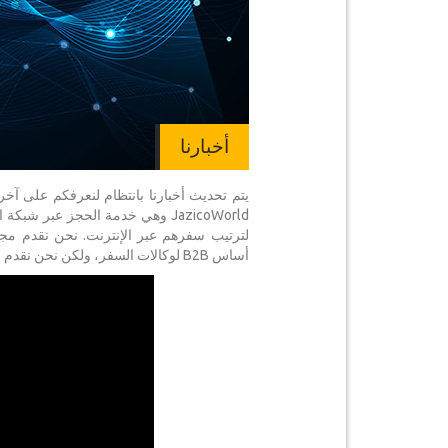
أخبارنا
JazicoWorld وهي خدمة الحجز عبر ش
لترتيب سفرهم عبر الإنترنت. نحن نقدم مجم
أساس B2B لوكالات السفر، ولكن نحن نقدم أيضا دخولا حصريا B2C لحاملي بطاقات -Legend Plus Club YourCard Legend