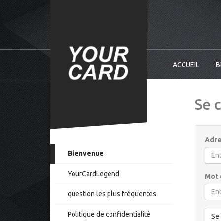
ACCUEIL
B
Se 
Adre
Bienvenue
YourCardLegend
Mot 
question les plus fréquentes
Politique de confidentialité
Se