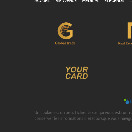
ACCUEIL
BIENVENUE
MÉDICAL
ELEGENDS
L
Un cookie est un petit fichier texte qui vous est fourni
conserver les informations d'état lorsque vous navig