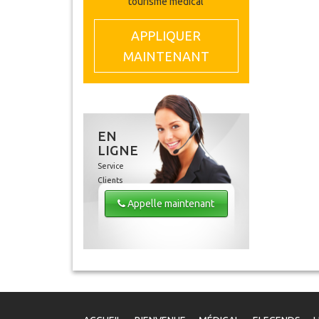
tourisme médical
APPLIQUER
MAINTENANT
EN
LIGNE
Service
Clients
Appelle maintenant