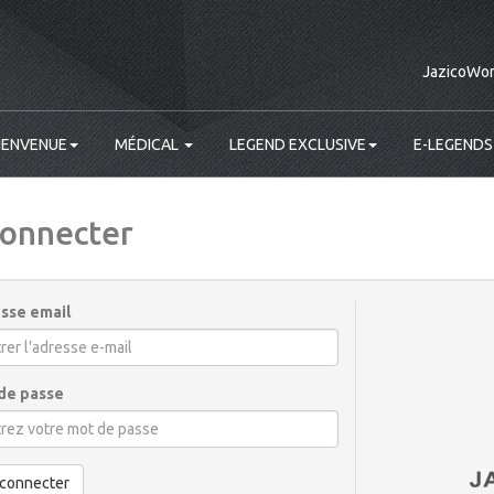
JazicoWor
IENVENUE
MÉDICAL
LEGEND EXCLUSIVE
E-LEGENDS
connecter
sse email
de passe
 connecter