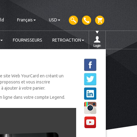
ld
Français
USD
FOURNISSEURS
RETROACTION
le site Web YourCard en créant un
proposons et vous inscrire
 ajouter à votre panier.
en ligne dans votre compte Legend.