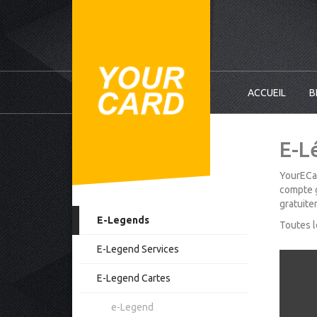
ACCUEIL
B
E-L
YourECar
compte g
gratuite
E-Legends
Toutes l
E-Legend Services
E-Legend Cartes
e-Legend