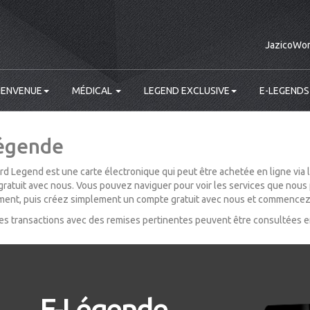
JazicoWor
IENVENUE
MÉDICAL
LEGEND EXCLUSIVE
E-LEGENDS
égende
d Legend est une carte électronique qui peut être achetée en ligne via 
ratuit avec nous. Vous pouvez naviguer pour voir les services que nous 
ment, puis créez simplement un compte gratuit avec nous et commencez à
es transactions avec des remises pertinentes peuvent être consultées 
E-Légende