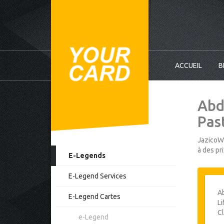
ACCUEIL
B
Abd
Past
JazicoWo
à des pr
E-Legends
E-Legend Services
Ab
E-Legend Cartes
Li
Cl
e-Legend