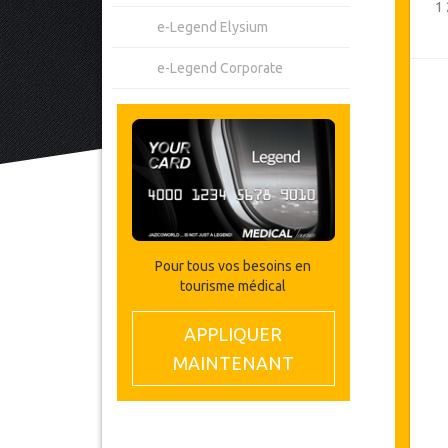
1
e-Legend Elysium
e-Legend Corporate
Pour tous vos besoins en
tourisme médical
APPLIQUER
MAINTENANT