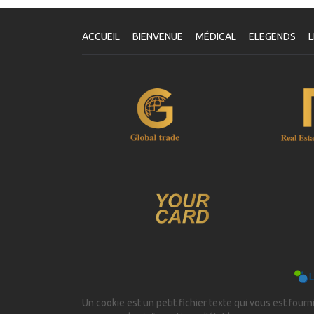
V
Un
vo
ACCUEIL
BIENVENUE
MÉDICAL
ELEGENDS
L
le
vo
se
Un cookie est un petit fichier texte qui vous est fourni