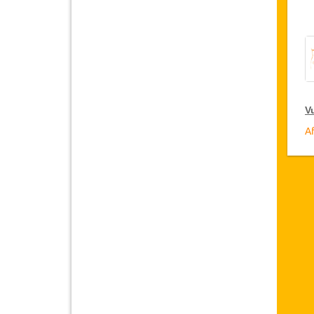
V
Af
V
D