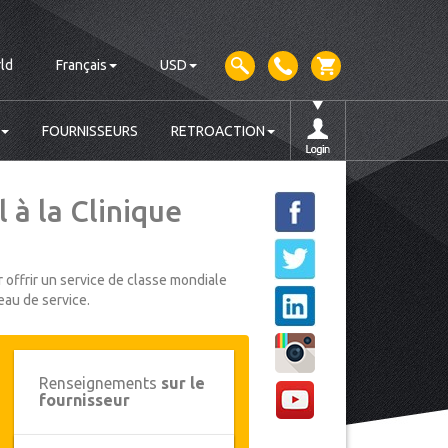
ld
Français
USD
FOURNISSEURS
RETROACTION
 à la Clinique
 offrir un service de classe mondiale
eau de service.
Renseignements
sur le
fournisseur