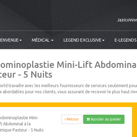
JazicoWor
IENVENUE
MÉDICAL
LEGEND EXCLUSIVE
E-LEGENDS
ominoplastie Mini-Lift Abdominal
eur - 5 Nuits
rld travaille avec les meilleurs fournisseurs de services seulement pour
ix abordables pour nos clients, vous assurant de recevoir le plus haut niv
dominoplastie Mini-
Retour
Ajouter au panier
ft Abdominal à la
inique Pasteur - 5 Nuits