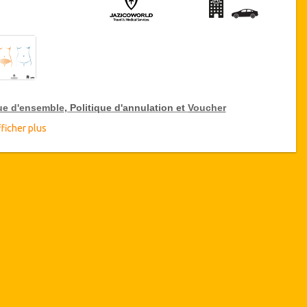
ue d'ensemble
, Politique d'annulation et
Voucher
ficher plus
ue d'ensemble
Abdominoplastie Mini-Lift Abdominal
Clinique Pasteur, Tunis, Tunisie
Transferts aéroport et hôpital
5 nuits d'hébergement
(1 ou 2
nuits
à hôpital / 4 ou 3 nuits
dans un hôtel 5 * ou résidence de standing).
isponibilité des Dates