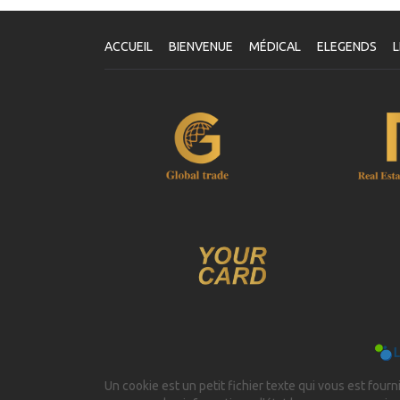
V
Un
ACCUEIL
BIENVENUE
MÉDICAL
ELEGENDS
L
vo
le
vo
se
Un cookie est un petit fichier texte qui vous est fourni