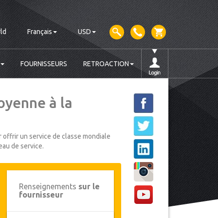
ld
Français
USD
FOURNISSEURS
RETROACTION
oyenne à la
 offrir un service de classe mondiale
eau de service.
Renseignements
sur le
fournisseur