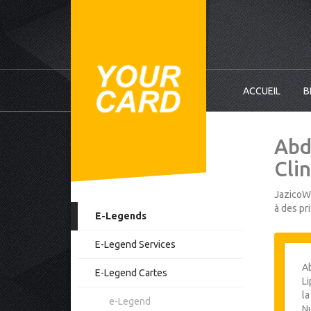
ACCUEIL
B
Abd
Clin
JazicoWo
à des pr
E-Legends
E-Legend Services
A
E-Legend Cartes
L
la
e-Legend
Nu