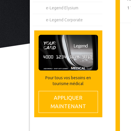
e-Legend Elysium
1
e-Legend Corporate
Pour tous vos besoins en
tourisme médical
APPLIQUER
MAINTENANT