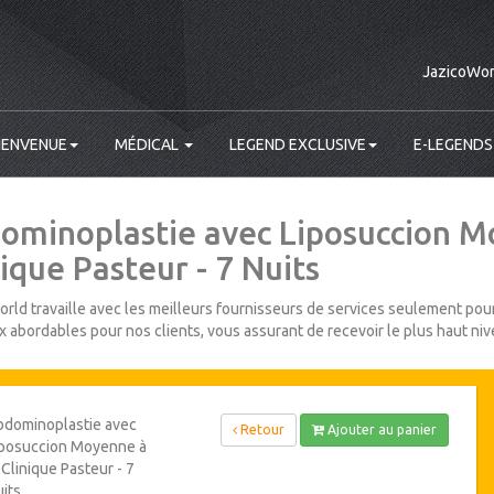
JazicoWor
IENVENUE
MÉDICAL
LEGEND EXCLUSIVE
E-LEGENDS
ominoplastie avec Liposuccion M
ique Pasteur - 7 Nuits
rld travaille avec les meilleurs fournisseurs de services seulement pour
ix abordables pour nos clients, vous assurant de recevoir le plus haut niv
bdominoplastie avec
Retour
Ajouter au panier
iposuccion Moyenne à
 Clinique Pasteur - 7
its