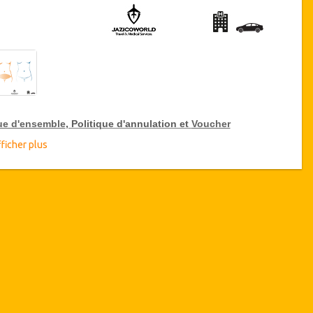
ue d'ensemble
, Politique d'annulation et
Voucher
ficher plus
ue d'ensemble
Abdominoplastie avec Liposuccion Moyenne
CliniquePasteur, Tunis, Tunisie
Transferts aéroport et hôpital
7 nuits d'hébergement
(1 ou 2
nuits
à hôpital / 6 ou 5 nuits
dans un hôtel 5 * ou résidence de standing).