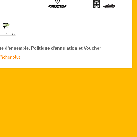
ue d'ensemble
, Politique d'annulation et
Voucher
ficher plus
ue d'ensemble
Blépharoplastie Paupières inférieures
Clinique Pasteur, Tunis, Tunisie
Transferts aéroport et hôpital
4 nuits d'hébergement
(1 ou 2
nuits
à hôpital / 3 ou 2 nuits
dans un hôtel 5 * ou résidence de standing).
isponibilité des Dates