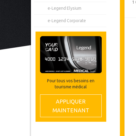
1
e-Legend Elysium
e-Legend Corporate
Pour tous vos besoins en
tourisme médical
APPLIQUER
MAINTENANT