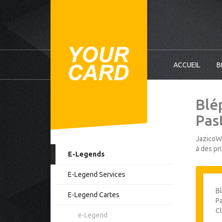
ACCUEIL
B
Blé
Past
JazicoWo
à des pr
E-Legends
E-Legend Services
Bl
E-Legend Cartes
Pa
Cl
e-Legend