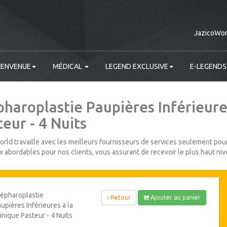
JazicoWor
IENVENUE
MÉDICAL
LEGEND EXCLUSIVE
E-LEGENDS
pharoplastie Paupières Inférieures
eur - 4 Nuits
rld travaille avec les meilleurs fournisseurs de services seulement pour
ix abordables pour nos clients, vous assurant de recevoir le plus haut niv
épharoplastie
Retour
Ajouter au panier
upières Inférieures à la
inique Pasteur - 4 Nuits