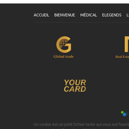
V
Un
vo
ACCUEIL
BIENVENUE
MÉDICAL
ELEGENDS
L
le
vo
se
Un cookie est un petit fichier texte qui vous est fourni