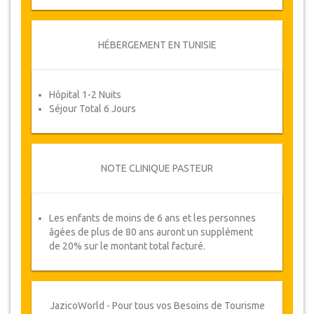
de tels cas, les clients se verront proposer
des dates alternatives ou un
remboursement complet.
HÉBERGEMENT EN TUNISIE
Voucher
Hôpital 1-2 Nuits
Une fois que la disponibilité de vos dates a été
Séjour Total 6 Jours
confirmée et que votre paiement a été traité, il
vous sera demandé de reconfirmer les dates en
remplissant un formulaire de confirmation de
rendez-vous après lequel vous recevrez
NOTE CLINIQUE PASTEUR
automatiquement votre bon de service.
Votre Santé est Notre Priorité !
Les enfants de moins de 6 ans et les personnes
âgées de plus de 80 ans auront un supplément
de 20% sur le montant total facturé.
JazicoWorld - Pour tous vos Besoins de Tourisme