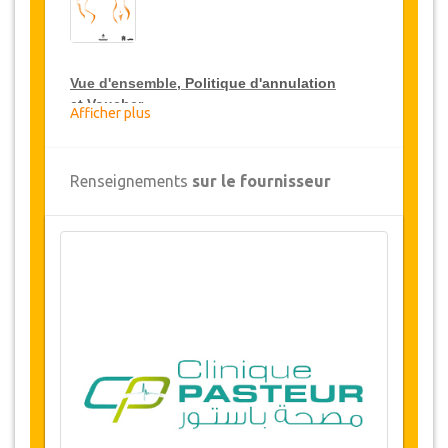
Vue d'ensemble
, Politique d'annulation
et
Voucher
Afficher plus
Vue d'ensemble
Renseignements
sur le fournisseur
Augmentation des fesses Par Injection
(Lipofilling & Liposuccion)
CliniquePasteur, Tunis, Tunisie
Transferts aéroport et hôpital
5 nuits d'hébergement
(1 ou 2
nuits
à
hôpital / 4 ou 3 nuits dans un hôtel 5 * ou
résidence de standing).
Disponibilité des Dates
Avant d'acheter ce service, veuillez vérifier avec