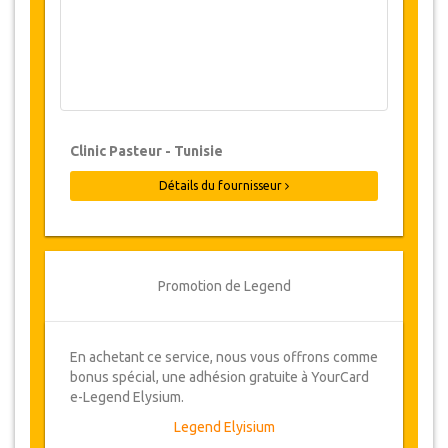
nous la disponibilité des dates requises pour la
chirurgie. (LIEN)
Modifications & Politique d'Annulation
Des modifications aux réservations
peuvent être possibles si un préavis est
Clinic Pasteur - Tunisie
donné. Veuillez nous contacter pour plus
d'informations.
Détails du fournisseur
Une fois que les réservations ont été
confirmées, les annulations peuvent être
effectuées jusqu'à 48 heures avant la
chirurgie. Les frais d'administration sont
Promotion de Legend
de 100 €. Les annulations effectuées
moins de 48 heures avant la chirurgie,
entraîneront des frais d'annulation de
En achetant ce service, nous vous offrons comme
25% du coût total de la chirurgie.
bonus spécial, une adhésion gratuite à YourCard
De temps en temps, JazicoWorld peut
e-Legend Elysium.
avoir besoin de modifier les termes de
Legend Elyisium
l'accord en raison de force majeure. Dans