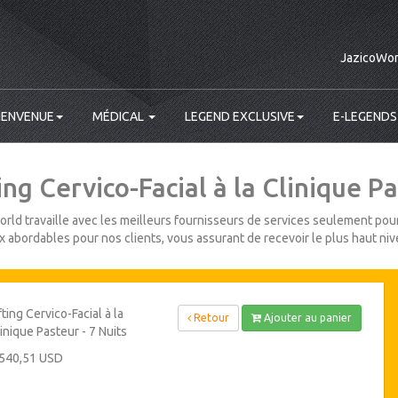
JazicoWor
IENVENUE
MÉDICAL
LEGEND EXCLUSIVE
E-LEGENDS
ing Cervico-Facial à la Clinique Pa
rld travaille avec les meilleurs fournisseurs de services seulement pour
ix abordables pour nos clients, vous assurant de recevoir le plus haut niv
fting Cervico-Facial à la
Retour
Ajouter au panier
inique Pasteur - 7 Nuits
 540,51 USD