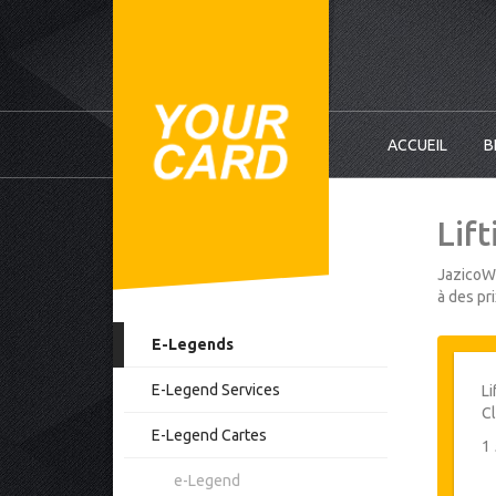
ACCUEIL
B
Lift
JazicoWo
à des pr
E-Legends
E-Legend Services
Li
Cl
E-Legend Cartes
1
e-Legend