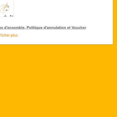
ue d'ensemble
, Politique d'annulation et
Voucher
ficher plus
ue d'ensemble
Lifting Cervicofacial
CliniquePasteur, Tunis, Tunisie
Transferts aéroport et hôpital
7 nuits d'hébergement
(1 ou 2
nuits
à hôpital / 6 ou 5 nuits
dans un hôtel 5 * ou résidence de standing).
isponibilité des Dates
ant d'acheter ce service, veuillez vérifier avec nous la
sponibilité des dates requises pour la chirurgie. (LIEN)