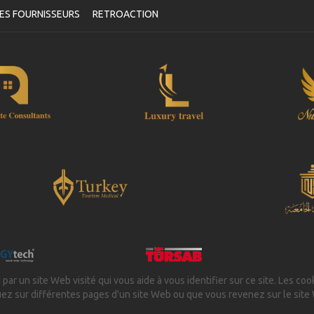
s dates en remplissant un formulaire de confirmation de rendez-
ES FOURNISSEURS
RETROACTION
us après lequel vous recevrez automatiquement votre bon de
rvice.
Votre Santé est Notre Priorité !
 par un site Web visité qui vous aide à vous identifier sur ce site. Les coo
uez sur différentes pages d'un site Web ou que vous revenez sur le site