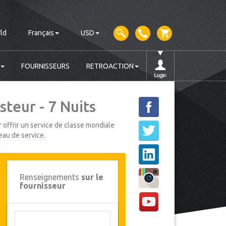
ld
Français
USD
FOURNISSEURS
RETROACTION
steur - 7 Nuits
 offrir un service de classe mondiale
eau de service.
Renseignements
sur le
fournisseur