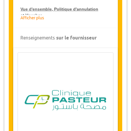
Vue d'ensemble
, Politique d'annulation
et
Voucher
Afficher plus
Vue d'ensemble
Renseignements
sur le fournisseur
Rhinoplastie Esthétique
Clinique Pasteur, Tunis, Tunisie
Transferts aéroport et hôpital
5 nuits d'hébergement
(1 ou 2
nuits
à
hôpital / 4 ou 3 nuits dans un hôtel 5 * ou
résidence de standing).
Disponibilité des Dates
Avant d'acheter ce service, veuillez vérifier avec
nous la disponibilité des dates requises pour la
chirurgie. (LIEN)