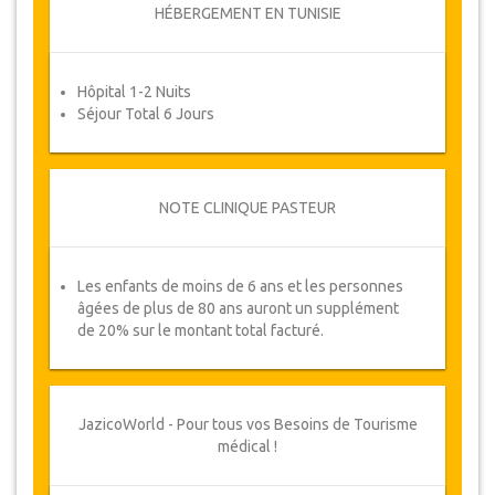
HÉBERGEMENT EN TUNISIE
Voucher
Une fois que la disponibilité de vos dates a été
confirmée et que votre paiement a été traité, il
Hôpital 1-2 Nuits
vous sera demandé de reconfirmer les dates en
Séjour Total 6 Jours
remplissant un formulaire de confirmation de
rendez-vous après lequel vous recevrez
automatiquement votre bon de service.
Votre Santé est notre Priorité !
NOTE CLINIQUE PASTEUR
Les enfants de moins de 6 ans et les personnes
âgées de plus de 80 ans auront un supplément
de 20% sur le montant total facturé.
JazicoWorld - Pour tous vos Besoins de Tourisme
médical !