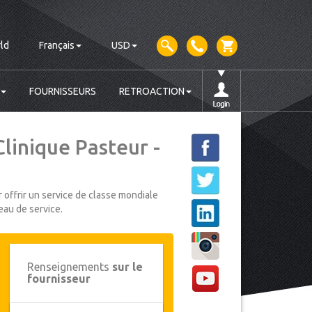
ld
Français
USD
FOURNISSEURS
RETROACTION
linique Pasteur -
 offrir un service de classe mondiale
eau de service.
Renseignements
sur le
fournisseur