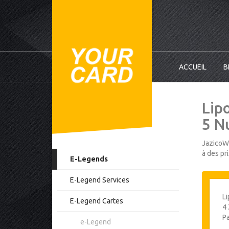
ACCUEIL
B
Lip
5 N
JazicoWo
à des pr
E-Legends
E-Legend Services
L
E-Legend Cartes
4 
Pa
e-Legend