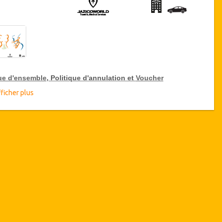
ue d'ensemble
, Politique d'annulation et
Voucher
ficher plus
ue d'ensemble
Liposuccion Moyenne 3-4 zones
Clinique Pasteur, Tunis, Tunisie
Transferts aéroport et hôpital
5 nuits d'hébergement
(1 ou 2
nuits
à hôpital / 4 ou 3 nuits
dans un hôtel 5 * ou résidence de standing).
isponibilité des Dates