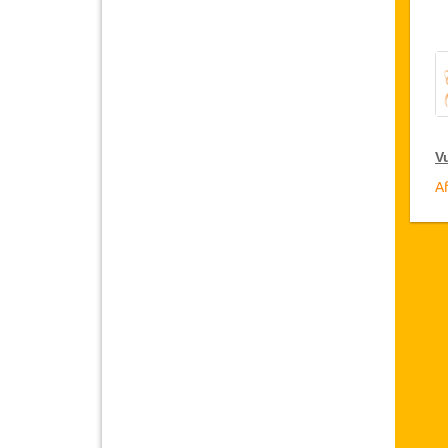
V
Af
V
D