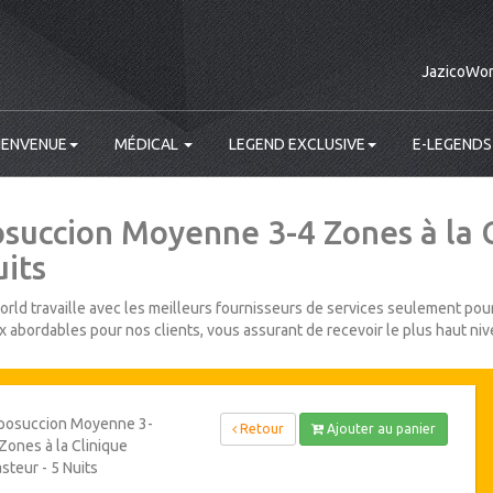
JazicoWor
IENVENUE
MÉDICAL
LEGEND EXCLUSIVE
E-LEGENDS
osuccion Moyenne 3-4 Zones à la C
uits
rld travaille avec les meilleurs fournisseurs de services seulement pour
ix abordables pour nos clients, vous assurant de recevoir le plus haut niv
iposuccion Moyenne 3-
Retour
Ajouter au panier
Zones à la Clinique
steur - 5 Nuits