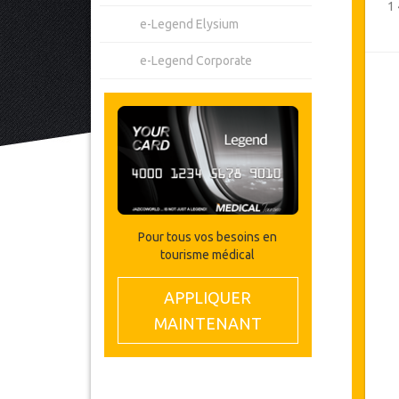
1
e-Legend Elysium
e-Legend Corporate
Pour tous vos besoins en
tourisme médical
APPLIQUER
MAINTENANT