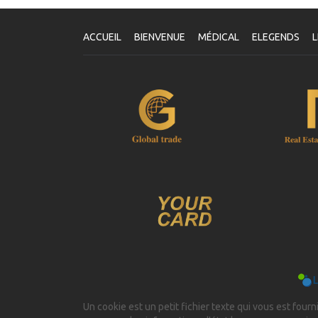
V
Un
vo
ACCUEIL
BIENVENUE
MÉDICAL
ELEGENDS
L
le
vo
se
Un cookie est un petit fichier texte qui vous est fourni