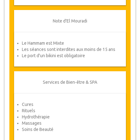
NOTE
De temps en temps, JazicoWorld peut avoir
besoin de modifier les termes de l'accord en
Note d'El Mouradi
raison de Force Majeure. Dans de tels cas, les
clients auront droit à d’autres dates alternatives
ou un remboursement complet.
Le Hammam est Mixte
Voucher
Les séances sont interdites aux moins de 15 ans
Le port d'un bikini est obligatoire
Une fois votre paiement effectué, vous serez
redirigé vers les détails de YourCard pour saisir
vos informations de réservation et vous recevrez
automatiquement votre Voucher.
Services de Bien-être & SPA
VOTRE SANTÉ EST NOTRE PRIORITÉ !
Cures
Rituels
Hydrothérapie
Massages
Soins de Beauté