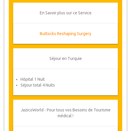
remboursement complet.
En Savoir plus sur ce Service
Voucher
Une fois que la disponibilité de vos dates a été
Buttocks Reshaping Surgery
confirmée et que votre paiement a été traité, il
vous sera demandé de reconfirmer les dates en
remplissant un formulaire de confirmation de
rendez-vous après lequel vous recevrez
Séjour en Turquie
automatiquement votre bon de service.
Votre Santé est Notre Priorité !
Hôpital 1 Nuit
Séjour total 4 Nuits
JazicoWorld - Pour tous vos Besoins de Tourisme
médical !