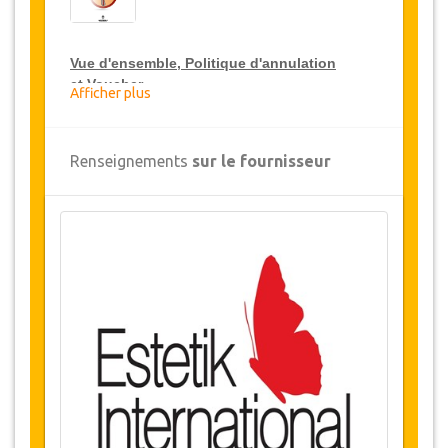
Vue d'ensemble
, Politique d'annulation
et
Voucher
Afficher plus
Vue d'ensemble
Renseignements
sur le fournisseur
Transplantation Organique de Cheveux
Hôpital Estetik International , Turquie
Transferts aéroport et hôpital
2 Nuits d'hébergement (1/2 journée
à
hôpital / 2 nuits dans un hôtel 5 * ou
résidence de standing)
Disponibilité des Dates
Avant d'acheter ce service, veuillez vérifier avec
nous la disponibilité des dates requises pour la
chirurgie. (LIEN)