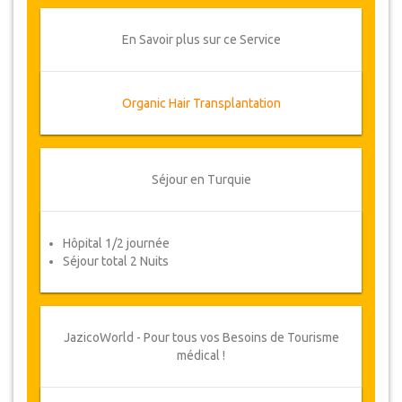
remboursement complet.
En Savoir plus sur ce Service
Voucher
Une fois que la disponibilité de vos dates a été
confirmée et que votre paiement a été traité, il
vous sera demandé de reconfirmer les dates en
Organic Hair Transplantation
remplissant un formulaire de confirmation de
rendez-vous après lequel vous recevrez
automatiquement votre bon de service.
Séjour en Turquie
Votre Santé est Notre Priorité !
Hôpital 1/2 journée
Séjour total 2 Nuits
JazicoWorld - Pour tous vos Besoins de Tourisme
médical !