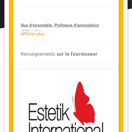
Vue d'ensemble
, Politique d'annulation
et
Voucher
Afficher plus
Vue d'ensemble
Renseignements
sur le fournisseur
Liposuccion de la taille
Hôpital Estetik International , Turquie
Remarque :
Ce coupon n’est valable que pour
le coût de la chirurgie. Si vous avez besoin d'un
transfert de l'aéroport et de l'hébergement,
veuillez consulter nos options du package
chirurgie médicale. (LIEN)
Disponibilité des Dates
Avant d'acheter ce service, veuillez vérifier avec
nous la disponibilité des dates requises pour la