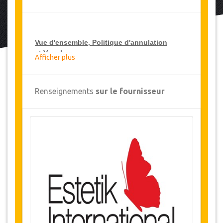
Vue d'ensemble
, Politique d'annulation
et
Voucher
Afficher plus
Vue d'ensemble
Renseignements
sur le fournisseur
Liposuccion de la taille
Hôpital Estetik International , Turquie
Transferts aéroport et hôpital
2 Nuits d'hébergement (1 nuit à hôpital / 1
nuit dans un hôtel 5 * ou résidence de
standing)
Disponibilité des Dates
Avant d'acheter ce service, veuillez vérifier avec
nous la disponibilité des dates requises pour la