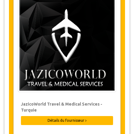
Transport
Les transferts de et à l’aéroport à l'arrivée
et au départ (Istanbul et Izmir).
Mercedes Vito Privée VIP pour 3
jours avec un chauffeur afin répondre à
tous vos besoins de transport pendant
votre voyage.
Vols pour Izmir (Jours 3 et 4)
Hébergement
Nuitées 1 & 2
2 Nuits
Hôtels 5* et Hôtels de Luxe à
Sultanahmet
JazicoWorld Travel & Medical Services -
Petit Déjeuner Inclus
Turquie
Le luxueux Levni Hotel & Spa ou le Sura
Hagia Sophia Hotel
Détails du fournisseur