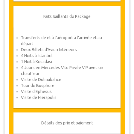
Nuitées 3
1 Nuit
Faits Saillants du Package
Boutique Hotel à Kusadasi
Petit Déjeuner Inclus
Transferts de et à l'aéroport à l'arrivée et au
Nuitées 4 & 5
départ
2 Nuits
Deux Billets d'Avion Intérieurs
4 Nuits à Istanbul
Hôtels 5* et Hôtels de Luxe à
1 Nuit à Kusadasi
Sultanahmet
4 Jours en Mercedes Vito Privée VIP avec un
Petit Déjeuner Inclus
chauffeur
Le luxueux Levni Hotel & Spa ou le Sura
Visite de Dolmabahce
Hagia Sophia Hotel
Tour du Bosphore
Visite d'Ephesus
Visite de Hierapolis
Veuillez Noter :
Si l'achat du Package tour est
pour plus d'une personne, veuillez noter que
pour :
2 personnes – Une chambre double/à
Détails des prix et paiement
deux lits
3 personnes – Une chambre triple