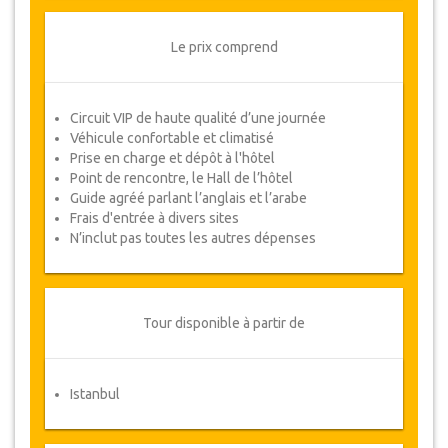
Détails du Tour
Le prix comprend
################## ####### ### #####
######### #####
#### ############ ############ #######
Circuit VIP de haute qualité d’une journée
############
Véhicule confortable et climatisé
Prise en charge et dépôt à l'hôtel
Point de rencontre, le Hall de l’hôtel
Disponibilité du package
Guide agréé parlant l’anglais et l’arabe
Nous vous prions de vérifier la disponibilité des
Frais d'entrée à divers sites
dates requises auprès de nos services, avant de
N’inclut pas toutes les autres dépenses
procéder à l’achat.
Modifications & Politique d'annulation
Tour disponible à partir de
Des modifications aux réservations
peuvent être possibles si un préavis est
donné. Veuillez nous contacter pour plus
d'informations.
Istanbul
Pour toutes les annulations faites au
moins 3 jours à l'avance il n'y aura pas de
frais, même si la réservation a été