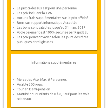
4 personnes – Deux chambres double/à
deux lits
5 personnes – Une chambre double et
Le prix ci-dessus est pour une personne
Une chambre triple
Les prix incluent la TVA
6 personnes – Deux chambres triples
Aucuns frais supplémentaires sur le prix affiché
Si vous avez besoin d’options de chambre
Bons sur support informatique Acceptés
différentes, tels qu’une chambre familiale
ou des chambres séparées, veuillez
Les bons sont valables jusqu'au 31 mars 2017
cliquer sur le lien
"
poser une question
"
, en
Votre paiement est 100% sécurisé par RapidSSL
bas à droite de cette page.
Les prix peuvent varier selon les jours des fêtes
publiques et religieuses
Vue d'ensemble du Tour
Jour 1: Journée libre
Informations supplémentaires
Jour 2: Visite de Dolmabahçe
Jour 3:
Maison de la Vierge Marie,
Ancienne Ville d'Ephèse et Temple
d'Artémis.
Mercedes Vito, Max. 6 Personnes
Jour 4:
Hierapolis, château de coton
Valable 365 jours
(Pamukkale)
Tour en Demi-pension
Gratuité pour Enfants de 0 à 6, Sauf pour les vols
Jour 5:
Visite de Luxe du Bosphore
nationaux
Jour 6: Libre