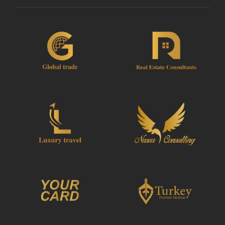
Pour les annulations faites moins de 48
heures à l'avance, il y aura une charge de
2 Nuits du prix total.
Veuillez Noter : La nuitée sera calculé sur
la base du prix du Package entier divisé
par le nombre de nuitées.
De temps en temps, JazicoWorld peut
avoir besoin de modifier les termes de
l'accord en raison de Force Majeure.
Dans de tels cas, les clients se verront
offrir des dates alternatives ou un
remboursement complet.
Voucher
Une fois votre paiement traité, vous serez
redirigé vers les détails de YourCard pour saisir
vos informations de réservation et vous recevrez
automatiquement votre Voucher.
Suivre JazicoWorld ? ... Diffusez la Mot !