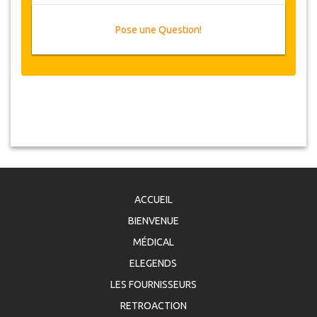
Disponibilité du package
Pose une Question!
Nous vous prions de vérifier la disponibilité des
dates requises auprès de nos services, avant de
procéder à l’achat.
Modifications & Politique d'annulation
Des modifications aux réservations
peuvent être possibles si un préavis est
donné. Veuillez nous contacter pour plus
d'informations.
Pour toutes les annulations faites au
ACCUEIL
moins 3 jours à l'avance il n'y aura pas de
frais, même si la réservation a été
BIENVENUE
confirmée. L'annulation d'une réservation
MÉDICAL
doit impérativement être faite par écrit et
envoyée par email.
ELEGENDS
Pour les annulations entre 3 et 2 jours à
LES FOURNISSEURS
l'avance, il y aura une charge de 1 nuit du
RETROACTION
prix total.