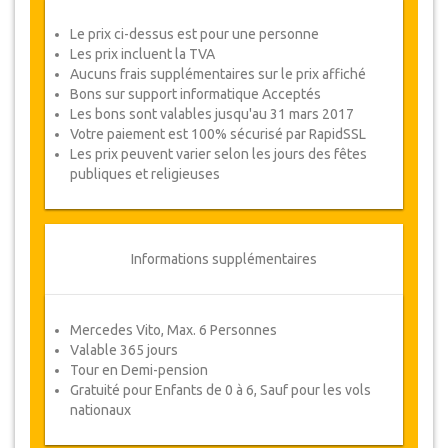
2 personnes – Une chambre double/à
deux lits
Le prix ci-dessus est pour une personne
3 personnes – Une chambre triple
Les prix incluent la TVA
4 personnes – Deux chambres double/à
Aucuns frais supplémentaires sur le prix affiché
deux lits
5 personnes – Une chambre double et
Bons sur support informatique Acceptés
Une chambre triple
Les bons sont valables jusqu'au 31 mars 2017
6 personnes – Deux chambres triples
Votre paiement est 100% sécurisé par RapidSSL
Si vous avez besoin d’options de chambre
Les prix peuvent varier selon les jours des fêtes
différentes, tels qu’une chambre familiale
ou des chambres séparées, veuillez
publiques et religieuses
cliquer sur le lien
"
poser une question
"
, en
bas à droite de cette page.
Informations supplémentaires
Vue d'ensemble du Tour
Jour 1: Journée libre
Jour 2: Visite de Dolmabahçe
Mercedes Vito, Max. 6 Personnes
Valable 365 jours
Jour 3: Visite du Village de Cavusin,
Château d'Uchisar, Vallée du Pigeon,
Tour en Demi-pension
Avanos
Gratuité pour Enfants de 0 à 6, Sauf pour les vols
Jour 4: Visite du Musée en Plein Air
nationaux
de Goreme , Ville Souterraine