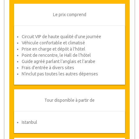
Jour 5: Visite de luxe du Bosphore d (2
heures)
Jour 6: Libre
Le prix comprend
Jour 7:
Visite de l'Ile des Princesses
Jour 8: Libre
Circuit VIP de haute qualité d’une journée
Véhicule confortable et climatisé
Détails du Tour
Prise en charge et dépôt à l'hôtel
Point de rencontre, le Hall de l’hôtel
################## ####### ### #####
Guide agréé parlant l’anglais et l’arabe
######### #####
Frais d'entrée à divers sites
#### ############ ############ #######
N’inclut pas toutes les autres dépenses
############
Disponibilité du package
Tour disponible à partir de
Nous vous prions de vérifier la disponibilité des
dates requises auprès de nos services, avant de
procéder à l’achat.
Istanbul
Modifications & Politique d'annulation