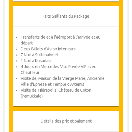
Le luxueux Levni Hotel & Spa ou le Sura
Hagia Sophia Hotel
Faits Saillants du Package
Nuitées 3
1 Nuit
Boutique Hotel à Kusadasi
Transferts de et à l'aéroport à l'arrivée et au
départ
Petit Déjeuner Inclus
Deux Billets d'Avion Intérieurs
7 Nuit à Sultanahmet
Nuitées 4-5-6-7 & 8
1 Nuit à Kusadasi.
5 Nuits
4 Jours en Mercedes Vito Privée VIP avec
Chauffeur
Hôtels 5* et Hôtels de Luxe à
Visite de, Maison de la Vierge Marie, Ancienne
Sultanahmet
Ville d'Ephèse et Temple d'Artémis
Petit Déjeuner Inclus
Visite de, Hiérapolis, Château de Coton
Le luxueux Levni Hotel & Spa ou le Sura
(Pamukkale)
Hagia Sophia Hotel
Veuillez Noter :
Si l'achat du Package tour est
Détails des prix et paiement
pour plus d'une personne, veuillez noter que
pour :