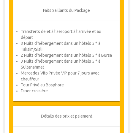
Nuitées
4 & 5
Faits Saillants du Package
Deux
Nuits
Hôtels
5* à
Bursa
Breakfast included
Transferts de et à l'aéroport à l'arrivée et au
Almira Bursa / Sheraton Bursa / Crown
départ
Plaza Bursa
3 Nuits d'hébergement dans un hôtels 5 * à
Nuitée
6 - 7 & 8
Taksim/Sisli
Trois
Nuits
2 Nuits d'hébergement dans un hôtels 5 * à Bursa
3 Nuits d'hébergement dans un hôtels 5 * à
Hôtels
5* à
Sultanahmet
Sultanahmet
Petit déjeuner inclus
Mercedes Vito Privée VIP pour 7 jours avec
chauffeur
Le luxueux Levni Hotel & Spa ou le Sura
Hagia Sophia Hotel
Tour Privé au Bosphore
Diner croisière
Veuillez Noter :
Si l'achat du Package tour est
pour plus d'une personne, veuillez noter que
pour :
Détails des prix et paiement
2 personnes – Une chambre double/à
deux lits
3 personnes – Une chambre triple