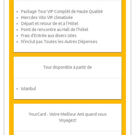
######### #####
#### ############ ############ #######
Package Tour VIP Complèt de Haute Qualité
############
Mercdes Vito VIP climatisée
Départ et retour de et à l’Hôtel
Point de rencontre au Hall de l'hôtel
Disponibilité du package
Frais d'Entrée aux divers sites
N’inclut pas Toutes les Autres Dépenses
Nous vous prions de vérifier la disponibilité des
dates requises auprès de nos services, avant de
procéder à l’achat.
Tour disponible à partir de
Modifications & Politique d'annulation
Des modifications aux réservations
Istanbul
peuvent être possibles si un préavis est
donné. Veuillez nous contacter pour plus
d'informations.
Pour toutes les annulations faites au
YourCard - Votre Meilleur Ami quand vous
moins 3 jours à l'avance il n'y aura pas de
Voyagez!
frais, même si la réservation a été
confirmée. L'annulation d'une réservation
doit impérativement être faite par écrit et