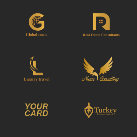
redirigé vers les détails de YourCard pour saisir
vos informations de réservation et vous recevrez
automatiquement votre Voucher.
Suivre JazicoWorld ? ... Diffusez la Mot !