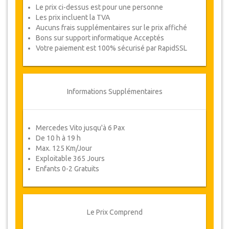
Le prix ci-dessus est pour une personne
4 personnes – Deux chambres double/à
Les prix incluent la TVA
deux lits
Aucuns frais supplémentaires sur le prix affiché
5 personnes – Une chambre double et
Bons sur support informatique Acceptés
Une chambre triple
Votre paiement est 100% sécurisé par RapidSSL
6 personnes – Deux chambres triples
Si vous avez besoin
d’options de chambre
différentes
, tels qu’une chambre familiale ou des
chambres séparées, veuillez cliquer sur le
Informations Supplémentaires
lien
"
poser une question
"
, en bas à droite de
cette page.
Mercedes Vito jusqu'à 6 Pax
Vue d'ensemble du Tour
De 10 h à 19 h
Max. 125 Km/Jour
Jour : Visite privée du Bosphore (2
Exploitable 365 Jours
heures)
Enfants 0-2 Gratuits
Jour : Dîner Croisière Spectacle Turque
de Nuit
Détails du Tour
Le Prix Comprend
################## ####### ########