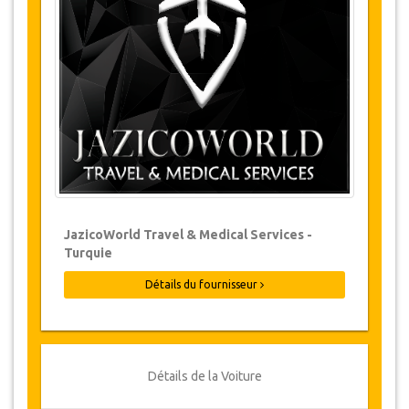
Les modifications de réservations peuvent
être possibles si l’avis est donné à temps.
Pour plus d'informations veuillez nous
contacter.
Pour toutes les annulations faites au
moins 24 heures à l’avance, il n‘y aura
pas de frais, même si la réservation a été
confirmée. L'annulation ne peut être faite
que par écrit en envoyant un courrier
électronique.
Les Annulations ne sont pas possibles
JazicoWorld Travel & Medical Services -
moins de 24 heures avant le transfert.
Turquie
Dans de tels cas, les paiements sont non-
remboursables.
Détails du fournisseur
De temps en temps, JazicoWorld peut
devoir modifier les termes de l'accord en
raison de force majeure. Dans de tels cas,
on offre aux clients des dates alternatives
ou un remboursement complet.
Détails de la Voiture