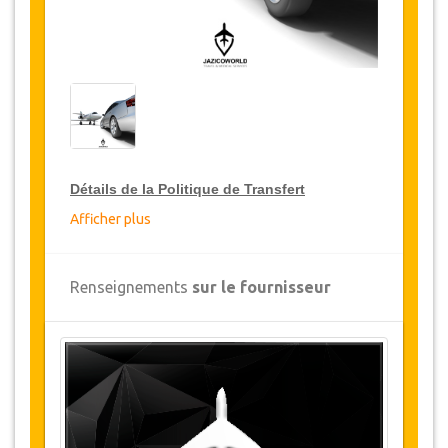
Détails de la Politique de Transfert
Afficher plus
Réductions sur les transferts
JazicoWorld offre pour les grands voyageurs,
Renseignements
sur le fournisseur
15% de réduction sur les transferts
à travers
toute la Turquie et ce pendant une période de
12 mois, pour obtenir votre remise sur le
transfert, cliquez ci-dessus sur le bouton
"
Détails de la remise
".
Changements et Politique d'annulation