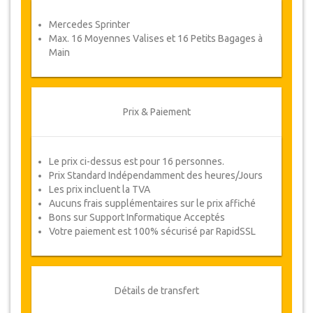
Coupons
Mercedes Sprinter
Une fois votre paiement effectué, vous serez
Max. 16 Moyennes Valises et 16 Petits Bagages à
redirigé vers détails YourCard pour entrer vos
Main
informations de réservation et vous recevrez
votre Coupon de service automatiquement.
Suivez JazicoWorld ? ... Passez le mot !
Prix & Paiement
Le prix ci-dessus est pour 16 personnes.
Prix Standard Indépendamment des heures/Jours
Les prix incluent la TVA
Aucuns frais supplémentaires sur le prix affiché
Bons sur Support Informatique Acceptés
Votre paiement est 100% sécurisé par RapidSSL
Détails de transfert