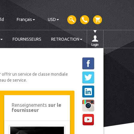
ld
Français
USD
FOURNISSEURS
RETROACTION
 offrir un service de classe mondiale
eau de service.
Renseignements
sur le
fournisseur