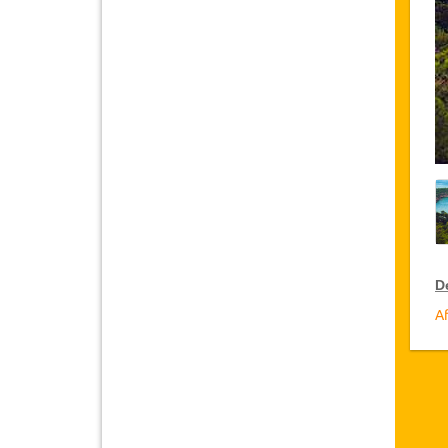
D
Af
R
Ja
cl
ac
D