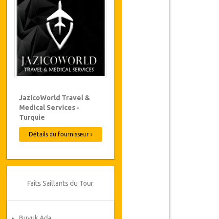
JazicoWorld Travel &
Medical Services -
Turquie
Détails du fournisseur
Faits Saillants du Tour
Buyuk Ada