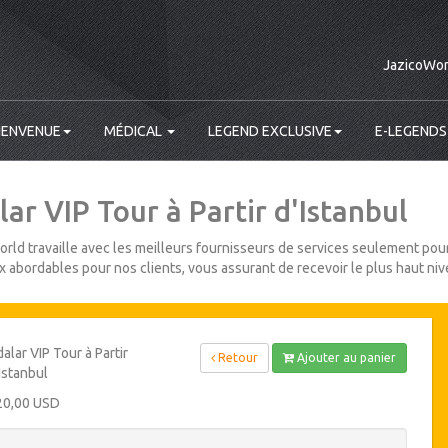
JazicoWor
IENVENUE
MÉDICAL
LEGEND EXCLUSIVE
E-LEGENDS
ar VIP Tour à Partir d'Istanbul
rld travaille avec les meilleurs fournisseurs de services seulement pour
ix abordables pour nos clients, vous assurant de recevoir le plus haut niv
alar VIP Tour à Partir
Retour
Ajouter au panier
Istanbul
20,00 USD