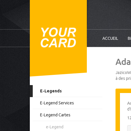
ACCUEIL
B
Adal
JazicoWo
à des pr
E-Legends
E-Legend Services
Ad
d'
E-Legend Cartes
1
e-Legend