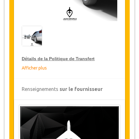
Détails de la Politique de Transfert
Afficher plus
Réductions sur les transferts
JazicoWorld offre pour les grands voyageurs,
Renseignements
sur le fournisseur
15% de réduction sur les transferts
à travers
toute la Turquie et ce pendant une période de
12 mois, pour obtenir votre remise sur le
transfert, cliquez ci-dessus sur le bouton
"
Détails de la remise
".
Changements et Politique d'annulation