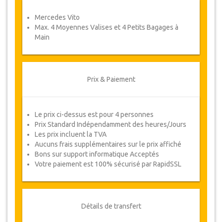
Coupons
Mercedes Vito
Une fois votre paiement effectué, vous serez
Max. 4 Moyennes Valises et 4 Petits Bagages à
redirigé vers détails YourCard pour entrer vos
Main
informations de réservation et vous recevrez
votre Coupon de service automatiquement.
Suivez JazicoWorld ? ... Passez le mot !
Prix & Paiement
Le prix ci-dessus est pour 4 personnes
Prix Standard Indépendamment des heures/Jours
Les prix incluent la TVA
Aucuns frais supplémentaires sur le prix affiché
Bons sur support informatique Acceptés
Votre paiement est 100% sécurisé par RapidSSL
Détails de transfert