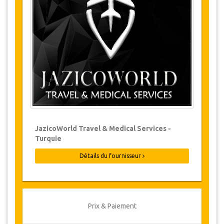
Les modifications de réservations peuvent
être possibles si l’avis est donné à temps.
Pour plus d'informations veuillez nous
contacter.
Pour toutes les annulations faites au
moins 24 heures à l’avance, il n‘y aura
pas de frais, même si la réservation a été
confirmée. L'annulation ne peut être faite
que par écrit en envoyant un courrier
électronique.
Les Annulations ne sont pas possibles
JazicoWorld Travel & Medical Services -
moins de 24 heures avant le transfert.
Turquie
Dans de tels cas, les paiements sont non-
remboursables.
Détails du fournisseur
De temps en temps, JazicoWorld peut
devoir modifier les termes de l'accord en
raison de force majeure. Dans de tels cas,
on offre aux clients des dates alternatives
ou un remboursement complet.
Prix & Paiement