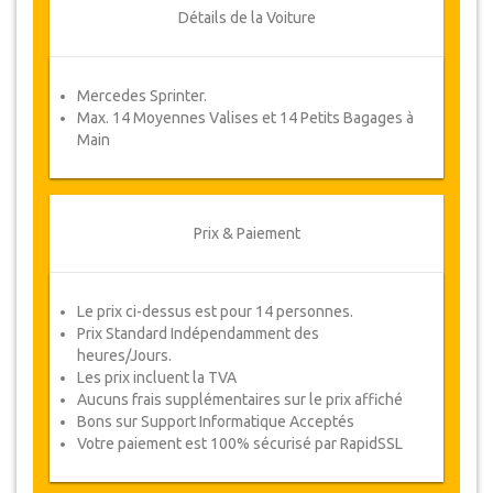
ou un remboursement complet.
Détails de la Voiture
Coupons
Mercedes Sprinter.
Une fois votre paiement effectué, vous serez
Max. 14 Moyennes Valises et 14 Petits Bagages à
redirigé vers détails YourCard pour entrer vos
Main
informations de réservation et vous recevrez
votre Coupon de service automatiquement.
Suivez JazicoWorld ? ... Passez le mot !
Prix & Paiement
Le prix ci-dessus est pour 14 personnes.
Prix Standard Indépendamment des
heures/Jours.
Les prix incluent la TVA
Aucuns frais supplémentaires sur le prix affiché
Bons sur Support Informatique Acceptés
Votre paiement est 100% sécurisé par RapidSSL