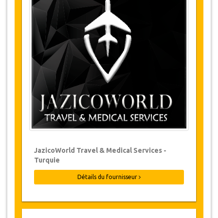
Changements et Politique d'annulation
Les modifications de réservations peuvent
être possibles si l’avis est donné à temps.
Pour plus d'informations veuillez nous
contacter.
Pour toutes les annulations faites au
moins 24 heures à l’avance, il n‘y aura
pas de frais, même si la réservation a été
confirmée. L'annulation ne peut être faite
que par écrit en envoyant un courrier
électronique.
Les Annulations ne sont pas possibles
JazicoWorld Travel & Medical Services -
moins de 24 heures avant le transfert.
Turquie
Dans de tels cas, les paiements sont non-
remboursables.
Détails du fournisseur
De temps en temps, JazicoWorld peut
devoir modifier les termes de l'accord en
raison de force majeure. Dans de tels cas,
on offre aux clients des dates alternatives