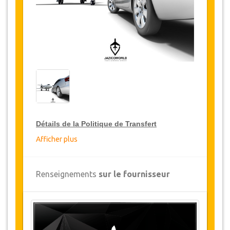
Détails de la Politique de Transfert
Afficher plus
Réductions sur les transferts
JazicoWorld offre pour les grands voyageurs,
Renseignements
sur le fournisseur
15% de réduction sur les transferts
à travers
toute la Turquie et ce pendant une période de
12 mois, pour obtenir votre remise sur le
transfert, cliquez ci-dessus sur le bouton
"
Détails de la remise
".