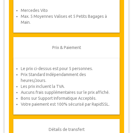
Coupons
Mercedes Vito
Une fois votre paiement effectué, vous serez
Max. 5 Moyennes Valises et 5 Petits Bagages à
redirigé vers détails YourCard pour entrer vos
Main.
informations de réservation et vous recevrez
votre Coupon de service automatiquement.
Suivez JazicoWorld ? ... Passez le mot !
Prix & Paiement
Le prix ci-dessus est pour 5 personnes.
Prix Standard Indépendamment des
heures/Jours.
Les prix incluent la TVA.
Aucuns frais supplémentaires sur le prix affiché.
Bons sur Support Informatique Acceptés.
Votre paiement est 100% sécurisé par RapidSSL.
Détails de transfert