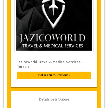
Les modifications de réservations peuvent
être possibles si l’avis est donné à temps.
Pour plus d'informations veuillez nous
contacter.
Pour toutes les annulations faites au
moins 24 heures à l’avance, il n‘y aura
pas de frais, même si la réservation a été
confirmée. L'annulation ne peut être faite
que par écrit en envoyant un courrier
électronique.
Les Annulations ne sont pas possibles
JazicoWorld Travel & Medical Services -
moins de 24 heures avant le transfert.
Turquie
Dans de tels cas, les paiements sont non-
remboursables.
Détails du fournisseur
De temps en temps, JazicoWorld peut
devoir modifier les termes de l'accord en
raison de force majeure. Dans de tels cas,
on offre aux clients des dates alternatives
ou un remboursement complet.
Détails de la Voiture