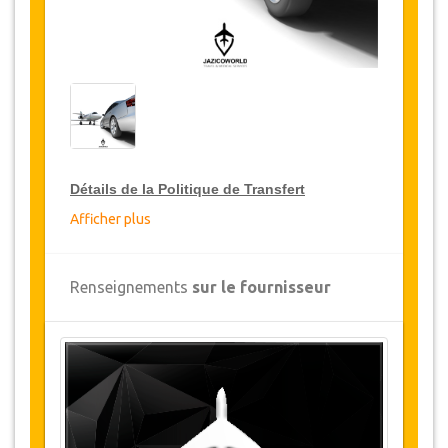
Détails de la Politique de Transfert
Afficher plus
Réductions sur les transferts
JazicoWorld offre pour les grands voyageurs,
Renseignements
sur le fournisseur
15% de réduction sur les transferts
à travers
toute la Turquie et ce pendant une période de
12 mois, pour obtenir votre remise sur le
transfert, cliquez ci-dessus sur le bouton
"
Détails de la remise
".
Changements et Politique d'annulation