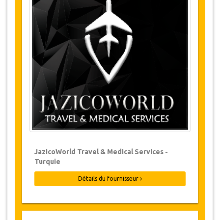
Détails des Tours
Ayder
Zilkale
Chute d'Eau de Palovit
Modifications & Politique d'annulation
Des modifications aux réservations
peuvent être possibles si un préavis est
donné. Veuillez nous contacter pour plus
d'informations.
Pour toute annulation, au moins 3 jours à
l'avance il n'y aura pas de frais même si la
réservation a été confirmée. L'annulation
JazicoWorld Travel & Medical Services -
d'une réservation ne peut être faite que
Turquie
par écrit en envoyant un courrier
électronique.
Détails du fournisseur
Pour les annulations entre 3 jours et 1 jour
à l'avance, il y aura facturation de 50% du
prix total.