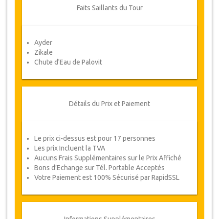
Les annulations faites moins d'un jour à
Faits Saillants du Tour
l'avance ne sont pas remboursables.
De temps en temps, JazicoWorld peut
avoir besoin de modifier les termes de
Ayder
l'accord en raison de Force Majeure. Dans
Zikale
de tels cas, les clients auront droit à
Chute d'Eau de Palovit
d’autres dates alternatives ou un
remboursement complet.
Voucher
Détails du Prix et Paiement
Une fois votre paiement effectué, vous serez
redirigé vers les détails de YourCard pour saisir
vos informations de réservation et vous recevrez
Le prix ci-dessus est pour 17 personnes
automatiquement votre Voucher.
Les prix Incluent la TVA
Aucuns Frais Supplémentaires sur le Prix Affiché
Suivez
Bons d’Echange sur Tél. Portable Acceptés
JazicoWorld? .. Passez le mot!
Votre Paiement est 100% Sécurisé par RapidSSL