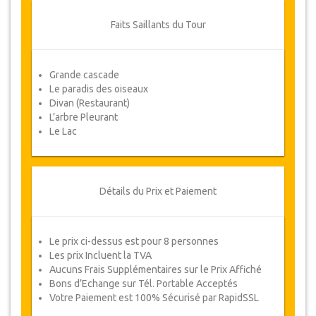
par écrit en envoyant un courrier
électronique.
Faits Saillants du Tour
Pour les annulations entre 3 jours et 1
jour à l'avance, il y aura facturation de
50% du prix total.
Grande cascade
Le paradis des oiseaux
Les annulations faites moins d'un jour à
Divan (Restaurant)
l'avance ne sont pas remboursables.
L’arbre Pleurant
De temps en temps, JazicoWorld peut
Le Lac
avoir besoin de modifier les termes de
l'accord en raison de Force Majeure.
Dans de tels cas, les clients auront droit à
d’autres dates alternatives ou un
Détails du Prix et Paiement
remboursement complet.
Voucher
Le prix ci-dessus est pour 8 personnes
Une fois votre paiement effectué, vous serez
Les prix Incluent la TVA
redirigé vers les détails de YourCard pour saisir
Aucuns Frais Supplémentaires sur le Prix Affiché
vos informations de réservation et vous recevrez
Bons d’Echange sur Tél. Portable Acceptés
automatiquement votre Voucher.
Votre Paiement est 100% Sécurisé par RapidSSL