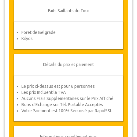
donné. Veuillez nous contacter pour plus
d'informations.
Faits Saillants du Tour
Pour toute annulation, au moins 3 jours à
l'avance il n'y aura pas de frais même si la
réservation a été confirmée. L'annulation
Foret de Belgrade
d'une réservation ne peut être faite que
Kilyos
par écrit en envoyant un courrier
électronique.
Pour les annulations entre 3 jours et 1 jour
Détails du prix et paiement
à l'avance, il y aura facturation de 50% du
prix total.
Les annulations faites moins d'un jour à
Le prix ci-dessus est pour 6 personnes
l'avance ne sont pas remboursables.
Les prix Incluent la TVA
De temps en temps, JazicoWorld peut
Aucuns Frais Supplémentaires sur le Prix Affiché
avoir besoin de modifier les termes de
Bons d’Echange sur Tél. Portable Acceptés
l'accord en raison de Force Majeure. Dans
Votre Paiement est 100% Sécurisé par RapidSSL
de tels cas, les clients auront droit à
d’autres dates alternatives ou un
remboursement complet.
Informations supplémentaires