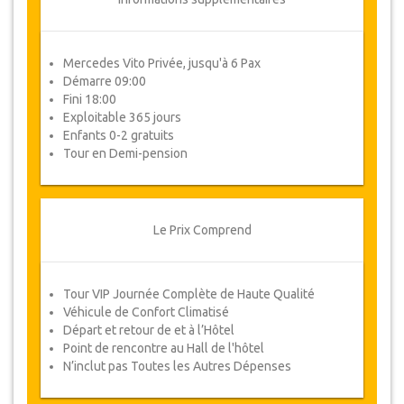
Voucher
Une fois votre paiement effectué, vous serez
redirigé vers les détails de YourCard pour saisir
Mercedes Vito Privée, jusqu'à 6 Pax
vos informations de réservation et vous recevrez
Démarre 09:00
automatiquement votre Voucher.
Fini 18:00
Exploitable 365 jours
Suivez JazicoWorld? .. Passez
Enfants 0-2 gratuits
le mot!
Tour en Demi-pension
Le Prix Comprend
Tour VIP Journée Complète de Haute Qualité
Véhicule de Confort Climatisé
Départ et retour de et à l’Hôtel
Point de rencontre au Hall de l'hôtel
N’inclut pas Toutes les Autres Dépenses