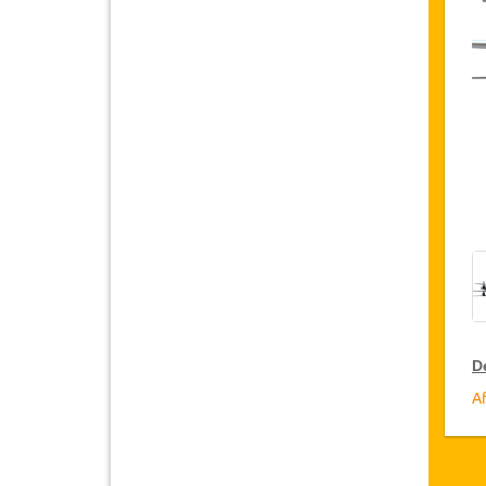
Dé
Af
R
Ja
su