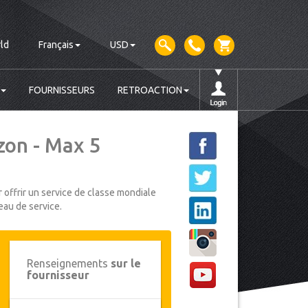
ld
Français
USD
FOURNISSEURS
RETROACTION
zon - Max 5
 offrir un service de classe mondiale
eau de service.
Renseignements
sur le
fournisseur