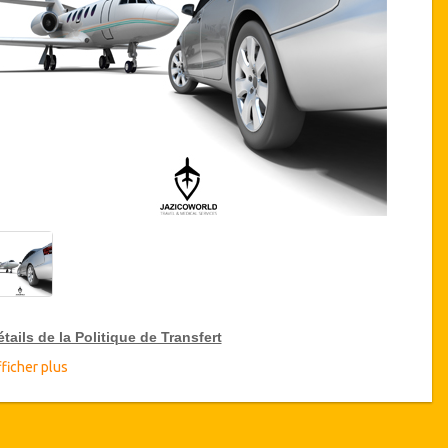
tails de la Politique de Transfert
ficher plus
éductions sur les transferts
zicoWorld offre pour les grands voyageurs, 15% de réduction
r les transferts
à travers toute la Turquie et ce pendant une