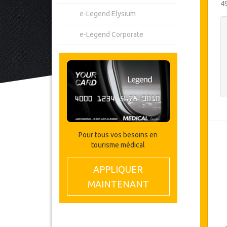
4
e-Legend Elysium
e-Legend Corporate
Pour tous vos besoins en
tourisme médical
APPLIQUER
MAINTENANT