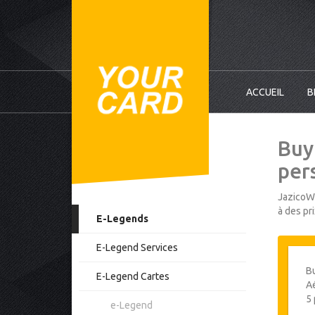
ACCUEIL
B
Buy
per
JazicoWo
à des pr
E-Legends
E-Legend Services
Bu
E-Legend Cartes
Aé
5
e-Legend