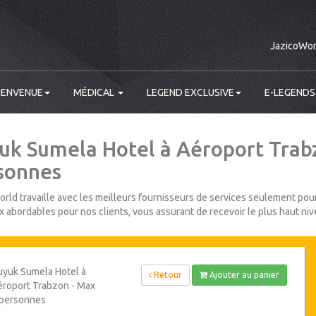
JazicoWor
IENVENUE
MÉDICAL
LEGEND EXCLUSIVE
E-LEGENDS
uk Sumela Hotel à Aéroport Trab
sonnes
rld travaille avec les meilleurs fournisseurs de services seulement pour
ix abordables pour nos clients, vous assurant de recevoir le plus haut niv
yuk Sumela Hotel à
Retour
Ajouter au panier
roport Trabzon - Max
 personnes