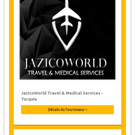
Changements et Politique d'annulation
Les modifications de réservations peuvent
être possibles si l’avis est donné à temps.
Pour plus d'informations veuillez nous
contacter.
Pour toutes les annulations faites au
moins 24 heures à l’avance, il n‘y aura
pas de frais, même si la réservation a été
confirmée. L'annulation ne peut être faite
que par écrit en envoyant un courrier
électronique.
Les Annulations ne sont pas possibles
JazicoWorld Travel & Medical Services -
moins de 24 heures avant le transfert.
Turquie
Dans de tels cas, les paiements sont non-
remboursables.
Détails du fournisseur
De temps en temps, JazicoWorld peut
devoir modifier les termes de l'accord en
raison de force majeure. Dans de tels cas,
on offre aux clients des dates alternatives