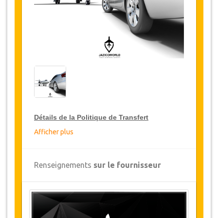
Détails de la Politique de Transfert
Afficher plus
Réductions sur les transferts
JazicoWorld offre pour les grands voyageurs,
Renseignements
sur le fournisseur
15% de réduction sur les transferts
à travers
toute la Turquie et ce pendant une période de
12 mois, pour obtenir votre remise sur le
transfert, cliquez ci-dessus sur le bouton
"
Détails de la remise
".