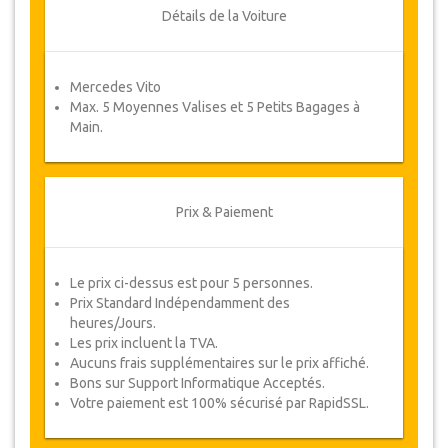
ou un remboursement complet.
Détails de la Voiture
Coupons
Mercedes Vito
Une fois votre paiement effectué, vous serez
Max. 5 Moyennes Valises et 5 Petits Bagages à
redirigé vers détails YourCard pour entrer vos
Main.
informations de réservation et vous recevrez
votre Coupon de service automatiquement.
Suivez JazicoWorld ? ... Passez le mot !
Prix & Paiement
Le prix ci-dessus est pour 5 personnes.
Prix Standard Indépendamment des
heures/Jours.
Les prix incluent la TVA.
Aucuns frais supplémentaires sur le prix affiché.
Bons sur Support Informatique Acceptés.
Votre paiement est 100% sécurisé par RapidSSL.