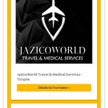
Changements et Politique d'annulation
Les modifications de réservations peuvent
être possibles si l’avis est donné à temps.
Pour plus d'informations veuillez nous
contacter.
Pour toutes les annulations faites au
moins 24 heures à l’avance, il n‘y aura
pas de frais, même si la réservation a été
confirmée. L'annulation ne peut être faite
que par écrit en envoyant un courrier
électronique.
Les Annulations ne sont pas possibles
JazicoWorld Travel & Medical Services -
moins de 24 heures avant le transfert.
Turquie
Dans de tels cas, les paiements sont non-
remboursables.
Détails du fournisseur
De temps en temps, JazicoWorld peut
devoir modifier les termes de l'accord en
raison de force majeure. Dans de tels cas,
on offre aux clients des dates alternatives