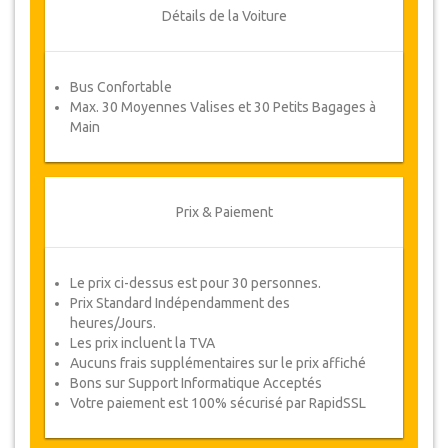
ou un remboursement complet.
Détails de la Voiture
Coupons
Bus Confortable
Une fois votre paiement effectué, vous serez
Max. 30 Moyennes Valises et 30 Petits Bagages à
redirigé vers détails YourCard pour entrer vos
Main
informations de réservation et vous recevrez
votre Coupon de service automatiquement.
Suivez JazicoWorld ? ... Passez le mot !
Prix & Paiement
Le prix ci-dessus est pour 30 personnes.
Prix Standard Indépendamment des
heures/Jours.
Les prix incluent la TVA
Aucuns frais supplémentaires sur le prix affiché
Bons sur Support Informatique Acceptés
Votre paiement est 100% sécurisé par RapidSSL