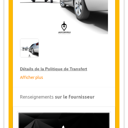
Détails de la Politique de Transfert
Afficher plus
Réductions sur les transferts
JazicoWorld offre pour les grands voyageurs,
Renseignements
sur le fournisseur
15% de réduction sur les transferts
à travers
toute la Turquie et ce pendant une période de
12 mois, pour obtenir votre remise sur le
transfert, cliquez ci-dessus sur le bouton
"
Détails de la remise
".