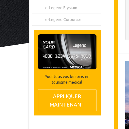
e-Legend Elysium
e-Legend Corporate
Pour tous vos besoins en
tourisme médical
APPLIQUER
MAINTENANT