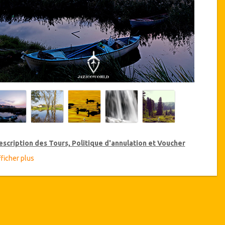
escription des Tours, Politique d'annulation et Voucher
ficher plus
éductions sur les Tours VIP
zicoWorld offre 15% de réduction sur les Tours VIP en Turquie,
iquez ci-dessus sur le lien "Aller aux détails de la réduction" pour
heter votre réduction annuelle sur les Tours VIP.
étails du Tour
Forêt