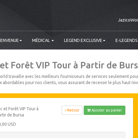
JazicoWor
IENVENUE
MÉDICAL
LEGEND EXCLUSIVE
E-LEGENDS
et Forêt VIP Tour à Partir de Bur
rld travaille avec les meilleurs fournisseurs de services seulement pour
ix abordables pour nos clients, vous assurant de recevoir le plus haut niv
c et Forêt VIP Tour à
Retour
Ajouter au panier
rtir de Bursa
0,00 USD