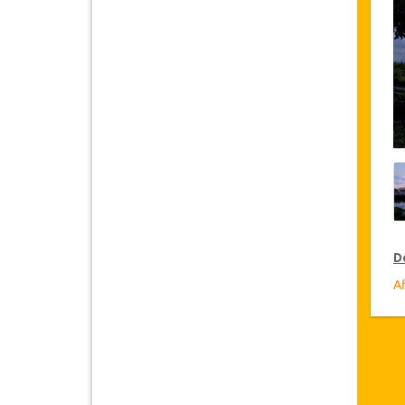
D
Af
R
Ja
cl
ac
D