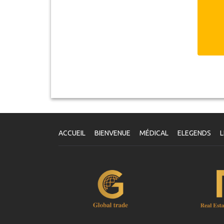
V
Un
dé
vo
S
ACCUEIL
BIENVENUE
MÉDICAL
ELEGENDS
L