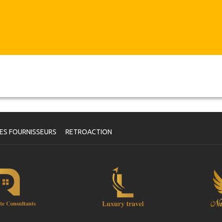
Dans de tels cas, les clients auront droit à d’autres dates
alternatives ou un remboursement complet.
oucher
e fois votre paiement effectué, vous serez redirigé vers les
tails de YourCard pour saisir vos informations de réservation et
us recevrez automatiquement votre Voucher.
uivez JazicoWorld? .. Passez le mot!
ES FOURNISSEURS
RETROACTION