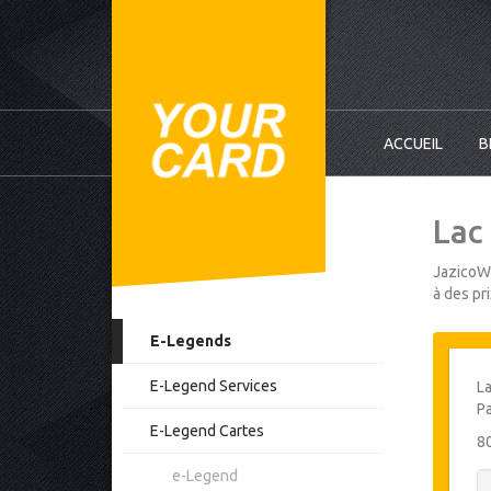
ACCUEIL
B
Lac 
JazicoWo
à des pr
E-Legends
E-Legend Services
La
Pa
E-Legend Cartes
8
e-Legend