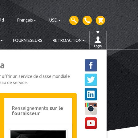
ld
Français
USD
FOURNISSEURS
RETROACTION
sa
 offrir un service de classe mondiale
eau de service.
Renseignements
sur le
fournisseur