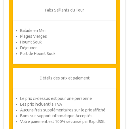
par écrit en envoyant un courrier
électronique.
Faits Saillants du Tour
Pour les annulations entre 3 jours et 1
jour à l'avance, il y aura facturation de
50% du prix total.
Balade en Mer
Plages Vierges
Les annulations faites moins d'un jour à
Houmt Souk
l'avance ne sont pas remboursables.
Déjeuner
De temps en temps, JazicoWorld peut
Port de Houmt Souk
avoir besoin de modifier les termes de
l'accord en raison de Force Majeure.
Dans de tels cas, les clients auront droit à
d’autres dates alternatives ou un
Détails des prix et paiement
remboursement complet.
Voucher
Le prix ci-dessus est pour une personne
Une fois votre paiement effectué, vous serez
Les prix incluent la TVA
redirigé vers les détails de YourCard pour saisir
Aucuns frais supplémentaires sur le prix affiché
vos informations de réservation et vous recevrez
Bons sur support informatique Acceptés
automatiquement votre Voucher.
Votre paiement est 100% sécurisé par RapidSSL
Suivez JazicoWorld? .. Passez
le mot!