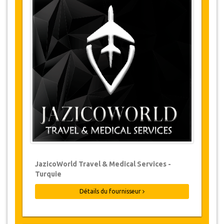
Détails du Tour
JazicoWorld vous propose une sortie en mer
vers une île voisine magique, lieu d’immigration
des flamands roses. Des plages vierges à perte
de vue et un lieu paradisiaque. Le départ se fait
le matin vers le port de Houmt Souk où un
bateau pirate vous embarquera vers la
presqu’île. Vous aurez du temps libre pour vous
baigner avant de déjeuner sur place, un repas
préparé par toute l’équipe de navigation qui ne
manquera pas d’animer votre après-midi,
Retour au port de Houmt Souk puis à votre
hôtel.
Modifications & Politique d'annulation
Des modifications aux réservations
peuvent être possibles si un préavis est
donné. Veuillez nous contacter pour plus
JazicoWorld Travel & Medical Services -
d'informations.
Turquie
Pour toute annulation, au moins 3 jours à
Détails du fournisseur
l'avance il n'y aura pas de frais même si la
réservation a été confirmée. L'annulation
d'une réservation ne peut être faite que