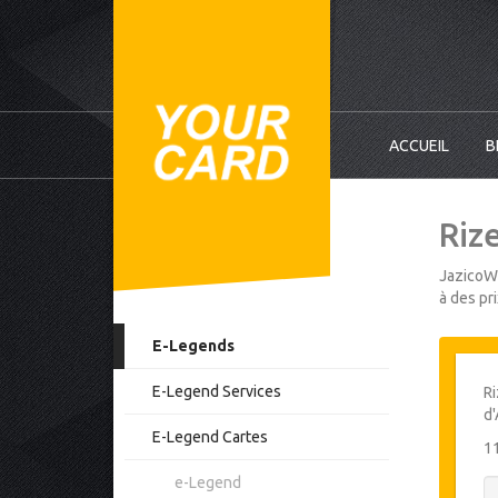
ACCUEIL
B
Rize
JazicoWo
à des pr
E-Legends
E-Legend Services
Ri
d'
E-Legend Cartes
1
e-Legend