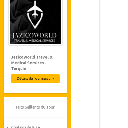
JazicoWorld Travel &
Medical Services -
Turquie
Détails du fournisseur
Faits Saillants du Tour
Château de Rize