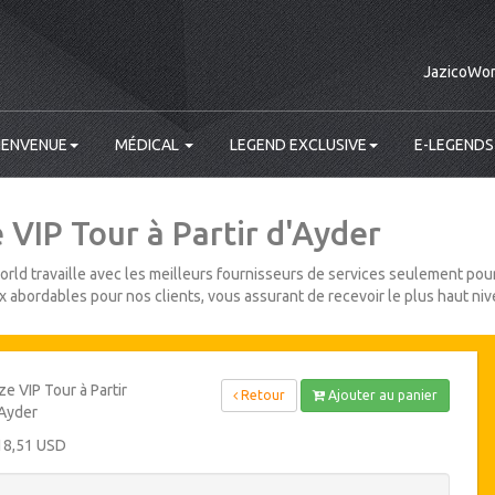
JazicoWor
IENVENUE
MÉDICAL
LEGEND EXCLUSIVE
E-LEGENDS
 VIP Tour à Partir d'Ayder
rld travaille avec les meilleurs fournisseurs de services seulement pour
ix abordables pour nos clients, vous assurant de recevoir le plus haut niv
ze VIP Tour à Partir
Retour
Ajouter au panier
Ayder
18,51 USD