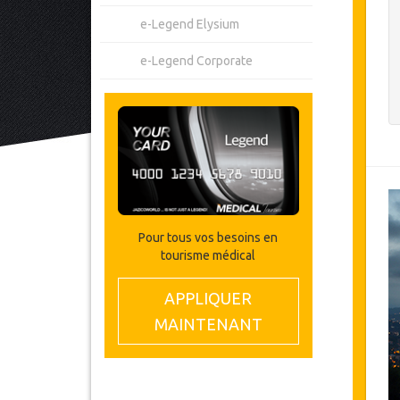
e-Legend Elysium
e-Legend Corporate
Pour tous vos besoins en
tourisme médical
APPLIQUER
MAINTENANT