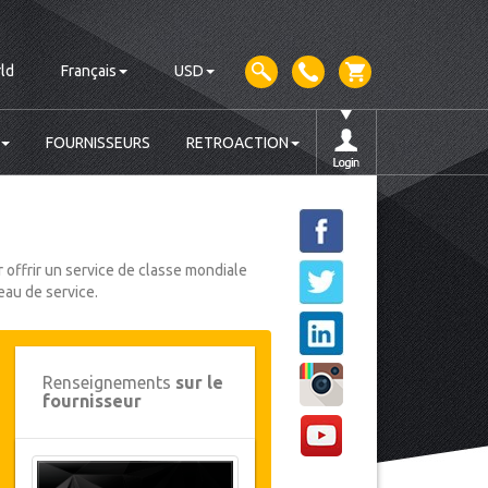
ld
Français
USD
FOURNISSEURS
RETROACTION
 offrir un service de classe mondiale
eau de service.
Renseignements
sur le
fournisseur