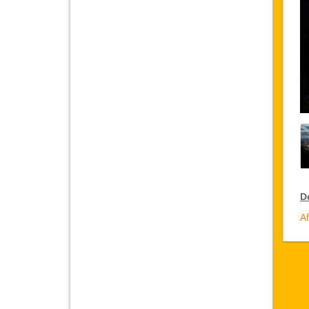
D
Af
R
Ja
cl
ac
D