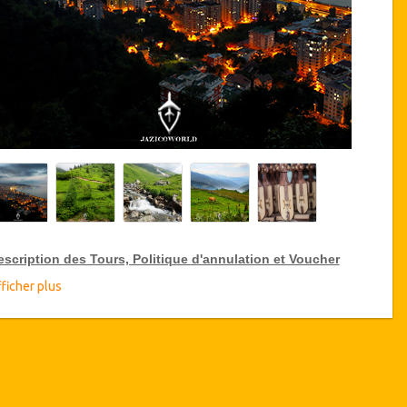
escription des Tours, Politique d'annulation et Voucher
ficher plus
éductions sur les Tours VIP
zicoWorld offre 15% de réduction sur les Tours VIP en Turquie,
iquez ci-dessus sur le lien "Aller aux détails de la réduction" pour
heter votre réduction annuelle sur les Tours VIP.
étails du Tour
Château de Rize