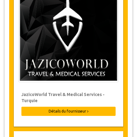
Changements et Politique d'annulation
Les modifications de réservations peuvent
être possibles si l’avis est donné à temps.
Pour plus d'informations veuillez nous
contacter.
Pour toutes les annulations faites au
moins 24 heures à l’avance, il n‘y aura
pas de frais, même si la réservation a été
confirmée. L'annulation ne peut être faite
que par écrit en envoyant un courrier
électronique.
Les Annulations ne sont pas possibles
JazicoWorld Travel & Medical Services -
moins de 24 heures avant le transfert.
Turquie
Dans de tels cas, les paiements sont non-
remboursables.
Détails du fournisseur
De temps en temps, JazicoWorld peut
devoir modifier les termes de l'accord en
raison de force majeure. Dans de tels cas,
on offre aux clients des dates alternatives