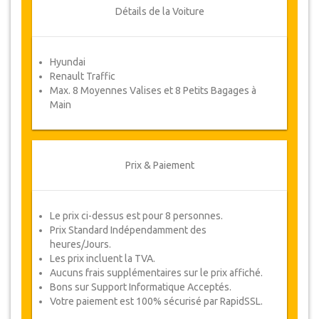
ou un remboursement complet.
Détails de la Voiture
Coupons
Hyundai
Une fois votre paiement effectué, vous serez
Renault Traffic
redirigé vers détails YourCard pour entrer vos
Max. 8 Moyennes Valises et 8 Petits Bagages à
informations de réservation et vous recevrez
Main
votre Coupon de service automatiquement.
Suivez JazicoWorld ? ... Passez le mot !
Prix & Paiement
Le prix ci-dessus est pour 8 personnes.
Prix Standard Indépendamment des
heures/Jours.
Les prix incluent la TVA.
Aucuns frais supplémentaires sur le prix affiché.
Bons sur Support Informatique Acceptés.
Votre paiement est 100% sécurisé par RapidSSL.