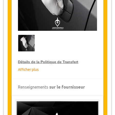
Détails de la Politique de Transfert
Afficher plus
Réductions sur les transferts
JazicoWorld offre pour les grands voyageurs,
Renseignements
sur le fournisseur
10% de réduction sur les transferts
à travers
toute la Tunisie et ce pendant une période de 12
mois, pour obtenir votre remise sur le transfert,
cliquez ci-dessus sur le bouton "
Détails de la
remise
".