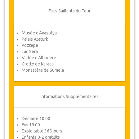
par écrit en envoyant un courrier
électronique.
Faits Saillants du Tour
Pour les annulations entre 3 jours et 1
jour à l'avance, il y aura facturation de
50% du prix total.
Musée d'Ayasofya
Palais Ataturk
Les annulations faites moins d'un jour à
Poztepe
l'avance ne sont pas remboursables.
Lac Sera
De temps en temps, JazicoWorld peut
Vallée d'Altindere
avoir besoin de modifier les termes de
Grotte de Karaca
l'accord en raison de Force Majeure.
Monastère de Sumela
Dans de tels cas, les clients auront droit à
d’autres dates alternatives ou un
remboursement complet.
Informations Supplémentaires
Voucher
Une fois votre paiement effectué, vous serez
redirigé vers les détails de YourCard pour saisir
Démarre 10:00
vos informations de réservation et vous recevrez
Fini 19:00
automatiquement votre Voucher.
Exploitable 365 jours
Enfants 0-2 gratuits