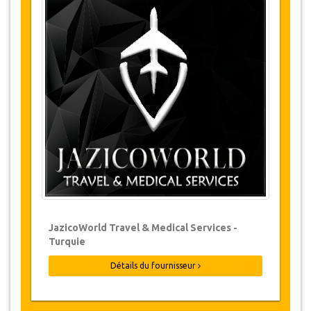
Détails du Tour
Musée d'Ayasofya
Palais Ataturk
Poztepe
Lac Sera
Vallée d'Altindere
Grotte de Karaca
Monastère de Sumela
Modifications & Politique d'annulation
Des modifications aux réservations
peuvent être possibles si un préavis est
JazicoWorld Travel & Medical Services -
donné. Veuillez nous contacter pour plus
Turquie
d'informations.
Pour toute annulation, au moins 3 jours à
Détails du fournisseur
l'avance il n'y aura pas de frais même si la
réservation a été confirmée. L'annulation
d'une réservation ne peut être faite que