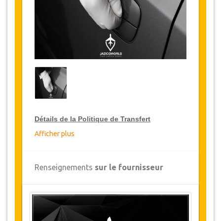
Détails de la Politique de Transfert
Afficher plus
Réductions sur les transferts
JazicoWorld offre pour les grands voyageurs,
Renseignements
sur le fournisseur
10% de réduction sur les transferts
à travers
toute la Tunisie et ce pendant une période de 12
mois, pour obtenir votre remise sur le transfert,
cliquez ci-dessus sur le bouton "
Détails de la
remise
".