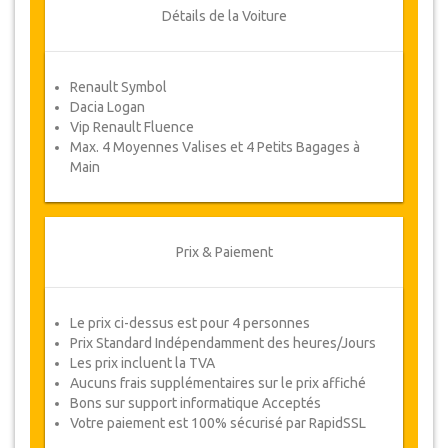
ou un remboursement complet.
Détails de la Voiture
Coupons
Renault Symbol
Une fois votre paiement effectué, vous serez
Dacia Logan
redirigé vers détails YourCard pour entrer vos
Vip Renault Fluence
informations de réservation et vous recevrez
Max. 4 Moyennes Valises et 4 Petits Bagages à
votre Coupon de service automatiquement.
Main
Suivez JazicoWorld ? ... Passez le mot !
Prix & Paiement
Le prix ci-dessus est pour 4 personnes
Prix Standard Indépendamment des heures/Jours
Les prix incluent la TVA
Aucuns frais supplémentaires sur le prix affiché
Bons sur support informatique Acceptés
Votre paiement est 100% sécurisé par RapidSSL