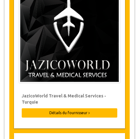
Changements et Politique d'annulation
Les modifications de réservations peuvent
être possibles si l’avis est donné à temps.
Pour plus d'informations veuillez nous
contacter.
Pour toutes les annulations faites au
moins 24 heures à l’avance, il n‘y aura
pas de frais, même si la réservation a été
confirmée. L'annulation ne peut être faite
que par écrit en envoyant un courrier
électronique.
Les Annulations ne sont pas possibles
JazicoWorld Travel & Medical Services -
moins de 24 heures avant le transfert.
Turquie
Dans de tels cas, les paiements sont non-
remboursables.
Détails du fournisseur
De temps en temps, JazicoWorld peut
devoir modifier les termes de l'accord en
raison de force majeure. Dans de tels cas,
on offre aux clients des dates alternatives