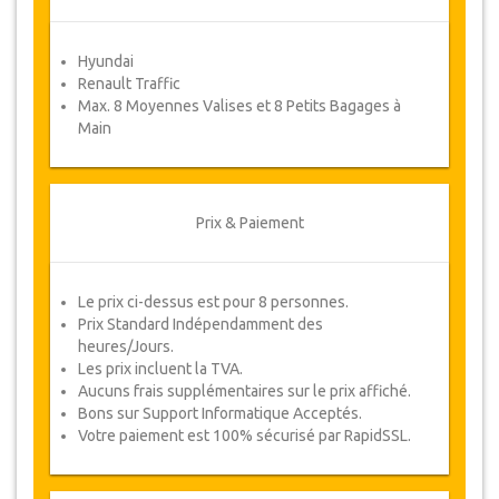
Coupons
Hyundai
Une fois votre paiement effectué, vous serez
Renault Traffic
redirigé vers détails YourCard pour entrer vos
Max. 8 Moyennes Valises et 8 Petits Bagages à
informations de réservation et vous recevrez
Main
votre Coupon de service automatiquement.
Suivez JazicoWorld ? ... Passez le mot !
Prix & Paiement
Le prix ci-dessus est pour 8 personnes.
Prix Standard Indépendamment des
heures/Jours.
Les prix incluent la TVA.
Aucuns frais supplémentaires sur le prix affiché.
Bons sur Support Informatique Acceptés.
Votre paiement est 100% sécurisé par RapidSSL.