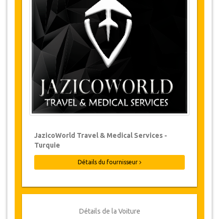
Changements et Politique d'annulation
Les modifications de réservations peuvent
être possibles si l’avis est donné à temps.
Pour plus d'informations veuillez nous
contacter.
Pour toutes les annulations faites au
moins 24 heures à l’avance, il n‘y aura
pas de frais, même si la réservation a été
confirmée. L'annulation ne peut être faite
que par écrit en envoyant un courrier
électronique.
Les Annulations ne sont pas possibles
JazicoWorld Travel & Medical Services -
moins de 24 heures avant le transfert.
Turquie
Dans de tels cas, les paiements sont non-
remboursables.
Détails du fournisseur
De temps en temps, JazicoWorld peut
devoir modifier les termes de l'accord en
raison de force majeure. Dans de tels cas,
on offre aux clients des dates alternatives
ou un remboursement complet.
Détails de la Voiture