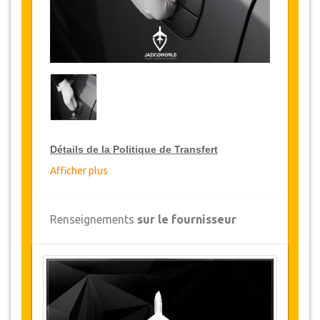
Détails de la Politique de Transfert
Afficher plus
Réductions sur les transferts
JazicoWorld offre pour les grands voyageurs,
Renseignements
sur le fournisseur
10% de réduction sur les transferts
à travers
toute la Tunisie et ce pendant une période de 12
mois, pour obtenir votre remise sur le transfert,
cliquez ci-dessus sur le bouton "
Détails de la
remise
".